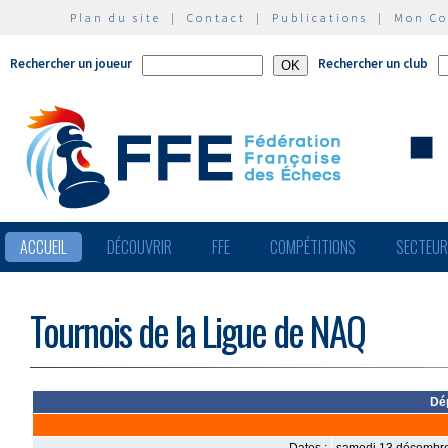
Plan du site
|
Contact
|
Publications
|
Mon C
Rechercher un joueur
Rechercher un club
ACCUEIL
DÉCOUVRIR
FFE
COMPÉTITIONS
SECTEU
Tournois de la Ligue de NAQ
Dé