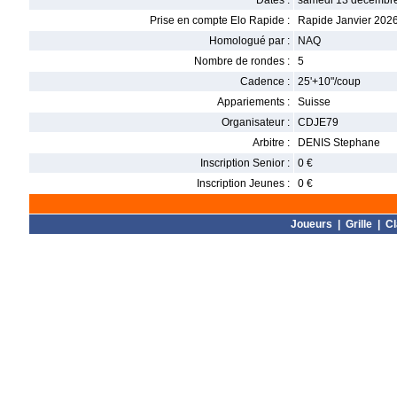
Dates :
samedi 13 décembre
Prise en compte Elo Rapide :
Rapide Janvier 202
Homologué par :
NAQ
Nombre de rondes :
5
Cadence :
25'+10"/coup
Appariements :
Suisse
Organisateur :
CDJE79
Arbitre :
DENIS Stephane
Inscription Senior :
0 €
Inscription Jeunes :
0 €
Joueurs
|
Grille
|
C