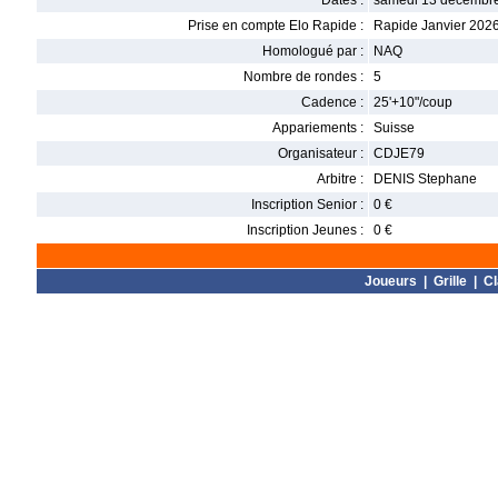
Dates :
samedi 13 décembre
Prise en compte Elo Rapide :
Rapide Janvier 202
Homologué par :
NAQ
Nombre de rondes :
5
Cadence :
25'+10"/coup
Appariements :
Suisse
Organisateur :
CDJE79
Arbitre :
DENIS Stephane
Inscription Senior :
0 €
Inscription Jeunes :
0 €
Joueurs
|
Grille
|
C