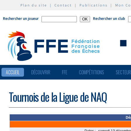
Plan du site
|
Contact
|
Publications
|
Mon C
Rechercher un joueur
Rechercher un club
ACCUEIL
DÉCOUVRIR
FFE
COMPÉTITIONS
SECTEU
Tournois de la Ligue de NAQ
Dé