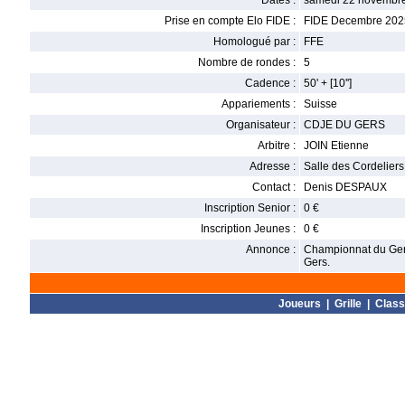
Dates :
samedi 22 novembre
Prise en compte Elo FIDE :
FIDE Decembre 202
Homologué par :
FFE
Nombre de rondes :
5
Cadence :
50' + [10'']
Appariements :
Suisse
Organisateur :
CDJE DU GERS
Arbitre :
JOIN Etienne
Adresse :
Salle des Cordelier
Contact :
Denis DESPAUX
Inscription Senior :
0 €
Inscription Jeunes :
0 €
Annonce :
Championnat du Gers
Gers.
Joueurs
|
Grille
|
Clas