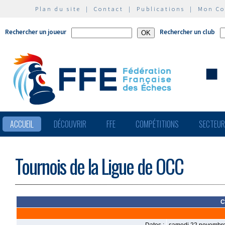
Plan du site
|
Contact
|
Publications
|
Mon C
Rechercher un joueur
Rechercher un club
ACCUEIL
DÉCOUVRIR
FFE
COMPÉTITIONS
SECTEU
Tournois de la Ligue de OCC
C