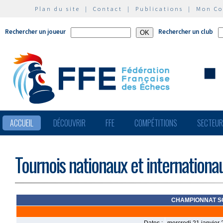
Plan du site
|
Contact
|
Publications
|
Mon C
Rechercher un joueur
Rechercher un club
ACCUEIL
DÉCOUVRIR
FFE
COMPÉTITIONS
SECTEU
Tournois nationaux et internationa
CHAMPIONNAT SC