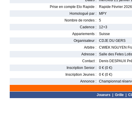
Dates :
mercredi 21 janvier 
Prise en compte Elo Rapide :
Rapide Février 2026
Homologué par :
MPY
Nombre de rondes :
5
Cadence :
12+3
Appariements :
Suisse
Organisateur :
CDJE DU GERS
Arbitre :
CWIEK NGUYEN Fra
Adresse :
Salle des Fetes Lo
Contact :
Denis DESPAUX Pré
Inscription Senior :
0 € (0 €)
Inscription Jeunes :
0 € (0 €)
Annonce :
Championnat réservé 
Joueurs
|
Grille
|
C