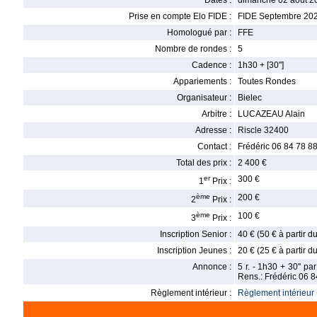
Dates :
dimanche 02 août 20
Prise en compte Elo FIDE :
FIDE Septembre 20
Homologué par :
FFE
Nombre de rondes :
5
Cadence :
1h30 + [30'']
Appariements :
Toutes Rondes
Organisateur :
Bielec
Arbitre :
LUCAZEAU Alain
Adresse :
Riscle 32400
Contact :
Frédéric 06 84 78 8
Total des prix :
2 400 €
er
300 €
1
Prix :
ème
200 €
2
Prix :
ème
100 €
3
Prix :
Inscription Senior :
40 € (50 € à partir 
Inscription Jeunes :
20 € (25 € à partir 
Annonce :
5 r. - 1h30 + 30'' pa
Rens.: Frédéric 06 8
Règlement intérieur :
Règlement intérieur 