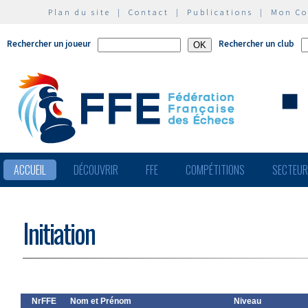
Plan du site
|
Contact
|
Publications
|
Mon C
Rechercher un joueur
Rechercher un club
ACCUEIL
DÉCOUVRIR
FFE
COMPÉTITIONS
SECTEU
Initiation
NrFFE
Nom et Prénom
Niveau