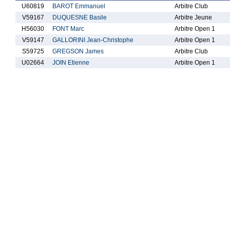
U60819
BAROT Emmanuel
Arbitre Club
V59167
DUQUESNE Basile
Arbitre Jeune
H56030
FONT Marc
Arbitre Open 1
V59147
GALLORINI Jean-Christophe
Arbitre Open 1
S59725
GREGSON James
Arbitre Club
U02664
JOIN Etienne
Arbitre Open 1