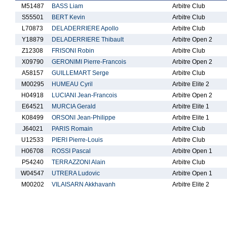
M51487
BASS Liam
Arbitre Club
S55501
BERT Kevin
Arbitre Club
L70873
DELADERRIERE Apollo
Arbitre Club
Y18879
DELADERRIERE Thibault
Arbitre Open 2
Z12308
FRISONI Robin
Arbitre Club
X09790
GERONIMI Pierre-Francois
Arbitre Open 2
A58157
GUILLEMART Serge
Arbitre Club
M00295
HUMEAU Cyril
Arbitre Elite 2
H04918
LUCIANI Jean-Francois
Arbitre Open 2
E64521
MURCIA Gerald
Arbitre Elite 1
K08499
ORSONI Jean-Philippe
Arbitre Elite 1
J64021
PARIS Romain
Arbitre Club
U12533
PIERI Pierre-Louis
Arbitre Club
H06708
ROSSI Pascal
Arbitre Open 1
P54240
TERRAZZONI Alain
Arbitre Club
W04547
UTRERA Ludovic
Arbitre Open 1
M00202
VILAISARN Akkhavanh
Arbitre Elite 2