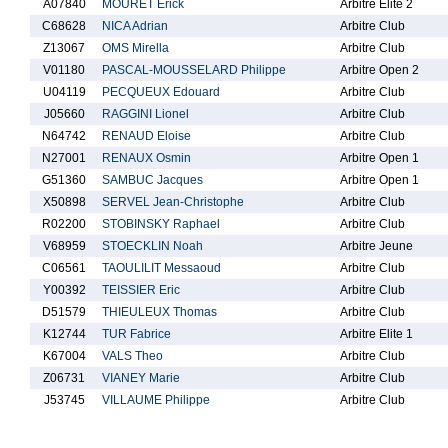
A07840
MOURET Erick
Arbitre Elite 2
C68628
NICA Adrian
Arbitre Club
Z13067
OMS Mirella
Arbitre Club
V01180
PASCAL-MOUSSELARD Philippe
Arbitre Open 2
U04119
PECQUEUX Edouard
Arbitre Club
J05660
RAGGINI Lionel
Arbitre Club
N64742
RENAUD Eloise
Arbitre Club
N27001
RENAUX Osmin
Arbitre Open 1
G51360
SAMBUC Jacques
Arbitre Open 1
X50898
SERVEL Jean-Christophe
Arbitre Club
R02200
STOBINSKY Raphael
Arbitre Club
V68959
STOECKLIN Noah
Arbitre Jeune
C06561
TAOULILIT Messaoud
Arbitre Club
Y00392
TEISSIER Eric
Arbitre Club
D51579
THIEULEUX Thomas
Arbitre Club
K12744
TUR Fabrice
Arbitre Elite 1
K67004
VALS Theo
Arbitre Club
Z06731
VIANEY Marie
Arbitre Club
J53745
VILLAUME Philippe
Arbitre Club