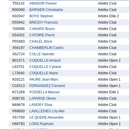
T50123
AMADOR Florent
Arbitre Club
R00090
BARNIER Christophe
Arbitre Club
K02047
BOYD Stephen
Arbitre Elite 2
D55942
BRESSY Francois
Arbitre Club
Y00066
CANARD Bruno
Arbitre Club
G54201
CATOIRE Pierre
Arbitre Club
P03483
CHALEL Brice
Arbitre Club
X56197
CHAMBERLIN Cedric
Arbitre Club
A52724
COLLE Valentin
Arbitre Club
B01571
COQUELLE Arnaud
Arbitre Open 2
L63751
COQUELLE Cyliane
Arbitre Club
L73040
COQUELLE Marie
Arbitre Club
K03121
FAURE Jean-Marc
Arbitre Open 1
C02513
FERNANDEZ Clement
Arbitre Open 1
N71269
FOSSELLA Manuel
Arbitre Elite 1
K08735
LAFARGE Olivier
Arbitre Club
N69678
LANDRY Elise
Arbitre Club
P69600
LAVILLEDIEU Lily-Mei
Arbitre Club
X57700
LE QUERE Alexandre
Arbitre Open 1
H66783
LONG Raphael
Arbitre Open 2