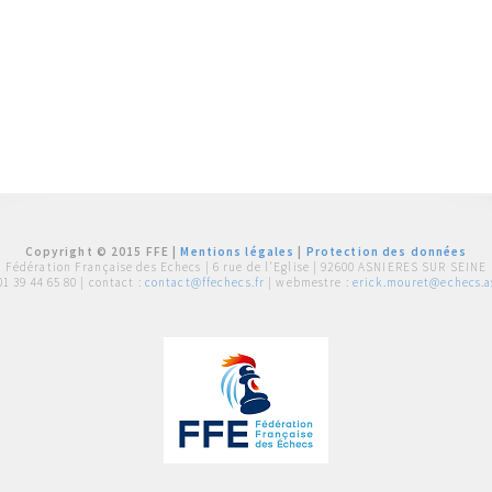
Copyright © 2015 FFE |
Mentions légales
|
Protection des données
Fédération Française des Echecs |
6 rue de l'Eglise | 92600 ASNIERES SUR SEINE
01 39 44 65 80
| contact :
contact@ffechecs.fr
| webmestre :
erick.mouret@echecs.as