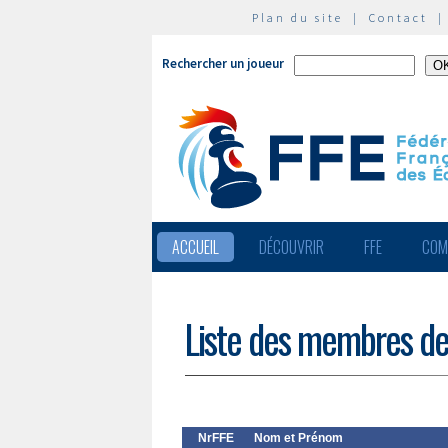
Plan du site
|
Contact
Rechercher un joueur
ACCUEIL
DÉCOUVRIR
FFE
COM
Liste des membres de
NrFFE
Nom et Prénom