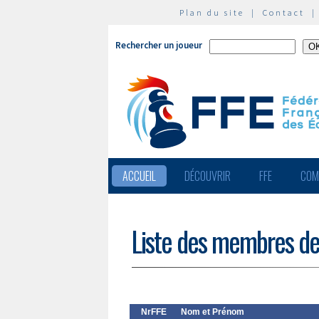
Plan du site
|
Contact
Rechercher un joueur
ACCUEIL
DÉCOUVRIR
FFE
COM
Liste des membres de
NrFFE
Nom et Prénom