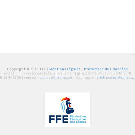
Copyright © 2015 FFE |
Mentions légales
|
Protection des données
Fédération Française des Echecs |
6 rue de l'Eglise | 92600 ASNIERES SUR SEINE
01 39 44 65 80
| contact :
contact@ffechecs.fr
| webmestre :
erick.mouret@echecs.as