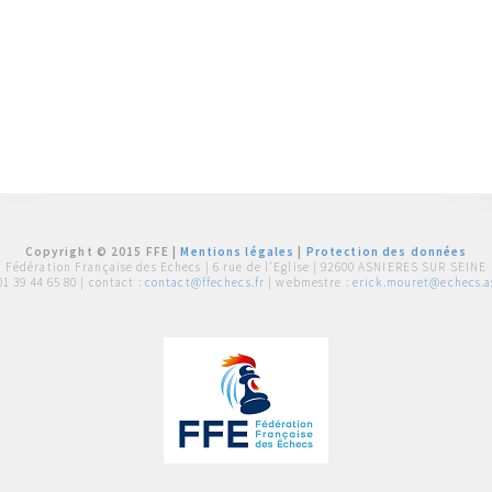
Copyright © 2015 FFE |
Mentions légales
|
Protection des données
Fédération Française des Echecs |
6 rue de l'Eglise | 92600 ASNIERES SUR SEINE
01 39 44 65 80
| contact :
contact@ffechecs.fr
| webmestre :
erick.mouret@echecs.as