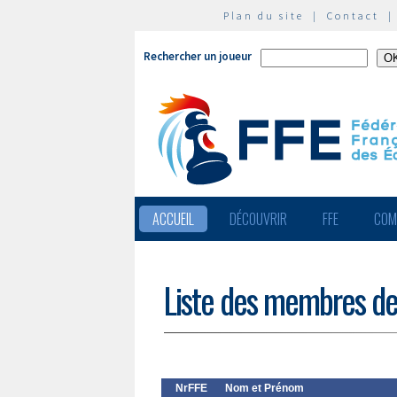
Plan du site
|
Contact
Rechercher un joueur
ACCUEIL
DÉCOUVRIR
FFE
COM
Liste des membres de
NrFFE
Nom et Prénom