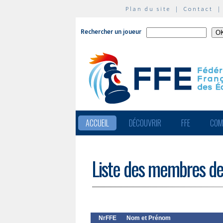
Plan du site
|
Contact
Rechercher un joueur
ACCUEIL
DÉCOUVRIR
FFE
COM
Liste des membres de
NrFFE
Nom et Prénom