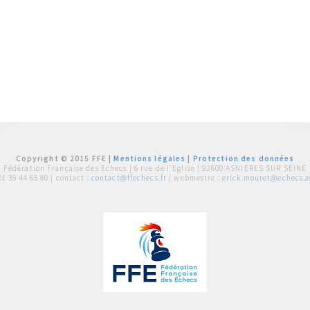
Copyright © 2015 FFE |
Mentions légales
|
Protection des données
Fédération Française des Echecs |
6 rue de l'Eglise | 92600 ASNIERES SUR SEINE
01 39 44 65 80
| contact :
contact@ffechecs.fr
| webmestre :
erick.mouret@echecs.as