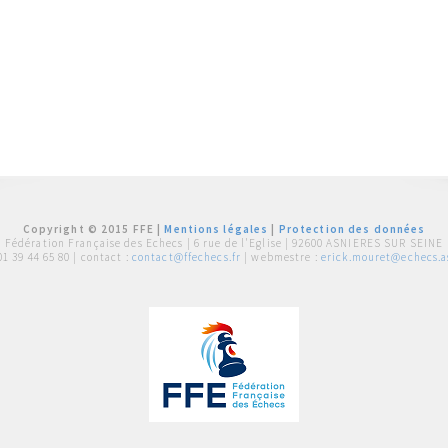
Copyright © 2015 FFE |
Mentions légales
|
Protection des données
Fédération Française des Echecs |
6 rue de l'Eglise | 92600 ASNIERES SUR SEINE
01 39 44 65 80
| contact :
contact@ffechecs.fr
| webmestre :
erick.mouret@echecs.as