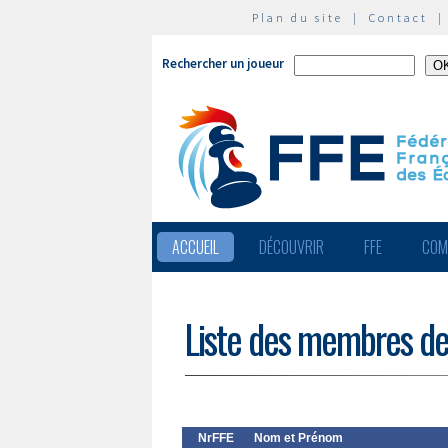
Plan du site
|
Contact
Rechercher un joueur
ACCUEIL
DÉCOUVRIR
FFE
COM
Liste des membres de
NrFFE
Nom et Prénom