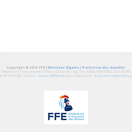
Copyright © 2015 FFE |
Mentions légales
|
Protection des données
Fédération Française des Echecs |
6 rue de l'Eglise | 92600 ASNIERES SUR SEINE
01 39 44 65 80
| contact :
contact@ffechecs.fr
| webmestre :
erick.mouret@echecs.as