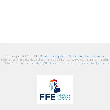
Copyright © 2015 FFE |
Mentions légales
|
Protection des données
Fédération Française des Echecs |
6 rue de l'Eglise | 92600 ASNIERES SUR SEINE
01 39 44 65 80
| contact :
contact@ffechecs.fr
| webmestre :
erick.mouret@echecs.as