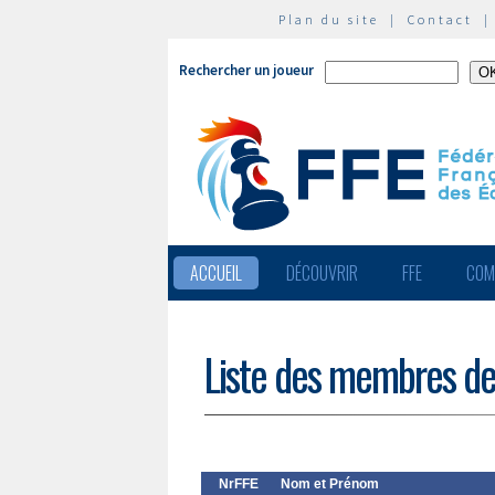
Plan du site
|
Contact
Rechercher un joueur
ACCUEIL
DÉCOUVRIR
FFE
COM
Liste des membres de
NrFFE
Nom et Prénom