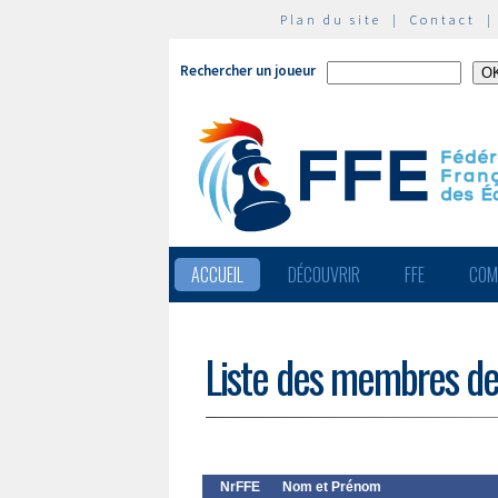
Plan du site
|
Contact
Rechercher un joueur
ACCUEIL
DÉCOUVRIR
FFE
COM
Liste des membres de
NrFFE
Nom et Prénom