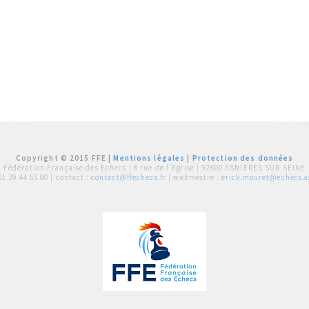
Copyright © 2015 FFE |
Mentions légales
|
Protection des données
Fédération Française des Echecs |
6 rue de l'Eglise | 92600 ASNIERES SUR SEINE
01 39 44 65 80
| contact :
contact@ffechecs.fr
| webmestre :
erick.mouret@echecs.as