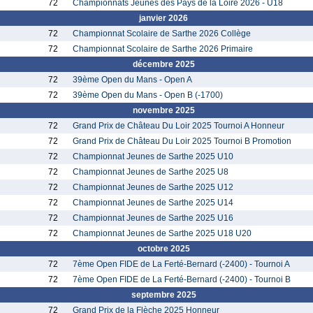
72
Championnats Jeunes des Pays de la Loire 2026 - U18
janvier 2026
72
Championnat Scolaire de Sarthe 2026 Collège
72
Championnat Scolaire de Sarthe 2026 Primaire
décembre 2025
72
39ème Open du Mans - Open A
72
39ème Open du Mans - Open B (-1700)
novembre 2025
72
Grand Prix de Château Du Loir 2025 Tournoi A Honneur
72
Grand Prix de Château Du Loir 2025 Tournoi B Promotion
72
Championnat Jeunes de Sarthe 2025 U10
72
Championnat Jeunes de Sarthe 2025 U8
72
Championnat Jeunes de Sarthe 2025 U12
72
Championnat Jeunes de Sarthe 2025 U14
72
Championnat Jeunes de Sarthe 2025 U16
72
Championnat Jeunes de Sarthe 2025 U18 U20
octobre 2025
72
7ème Open FIDE de La Ferté-Bernard (-2400) - Tournoi A
72
7ème Open FIDE de La Ferté-Bernard (-2400) - Tournoi B
septembre 2025
72
Grand Prix de la Flèche 2025 Honneur