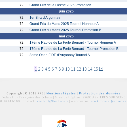
72
Grand Prix de la Flèche 2025 Promotion
juin 2025
72
1er Blitz d'Arçonnay
72
Grand Prix du Mans 2025 Tournoi Honneur A
72
Grand Prix du Mans 2025 Tournoi Promotion B
mai 2025
72
17ème Rapide de La Ferté Bernard - Tournoi Honneur A
72
17ème Rapide de La Ferté Bernard - Tournoi Promotion B
72
3eme Open FIDE d’Arçonnay Tournoi A
1
2
3
4
5
6
7
8
9
10
11
12
13
14
15
Copyright © 2015 FFE |
Mentions légales
|
Protection des données
Fédération Française des Echecs |
6 rue de l'Eglise | 92600 ASNIERES SUR SEINE
01 39 44 65 80
| contact :
contact@ffechecs.fr
| webmestre :
erick.mouret@echecs.as