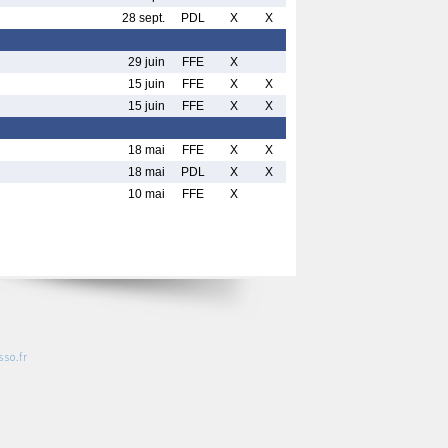
28 sept.
PDL
X
X
29 juin
FFE
X
15 juin
FFE
X
X
15 juin
FFE
X
X
18 mai
FFE
X
X
18 mai
PDL
X
X
10 mai
FFE
X
so.fr