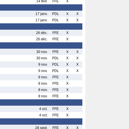
14 févr.
FFE
X
17 janv.
PDL
X
X
17 janv.
PDL
X
X
26 déc.
FFE
X
26 déc.
FFE
X
30 nov.
FFE
X
X
30 nov.
PDL
X
X
9 nov.
PDL
X
X
9 nov.
PDL
X
X
8 nov.
FFE
X
8 nov.
FFE
X
8 nov.
FFE
X
8 nov.
FFE
X
4 oct.
FFE
X
4 oct.
FFE
X
28 sept.
FFE
X
X