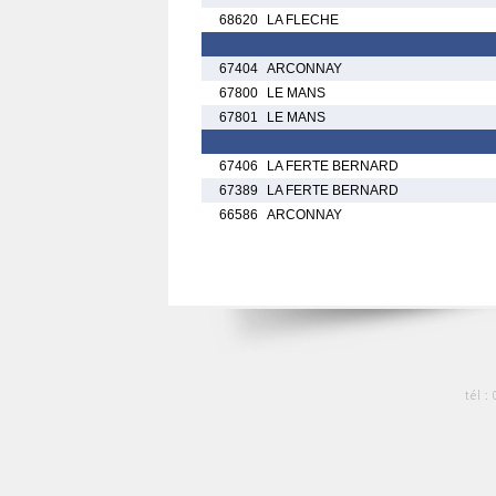
68620
LA FLECHE
67404
ARCONNAY
67800
LE MANS
67801
LE MANS
67406
LA FERTE BERNARD
67389
LA FERTE BERNARD
66586
ARCONNAY
tél :