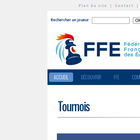
Plan du site
|
Contact
Rechercher un joueur
ACCUEIL
DÉCOUVRIR
FFE
COM
Tournois