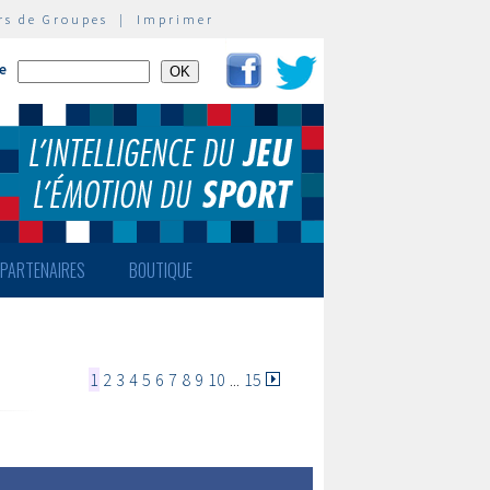
rs de Groupes
|
Imprimer
te
PARTENAIRES
BOUTIQUE
1
2
3
4
5
6
7
8
9
10
...
15