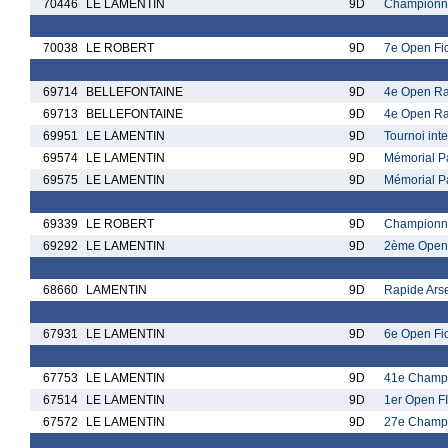
70446
LE LAMENTIN
9D
Championna
70038
LE ROBERT
9D
7e Open Fid
69714
BELLEFONTAINE
9D
4e Open Ra
69713
BELLEFONTAINE
9D
4e Open Rap
69951
LE LAMENTIN
9D
Tournoi in
69574
LE LAMENTIN
9D
Mémorial Pa
69575
LE LAMENTIN
9D
Mémorial Pa
69339
LE ROBERT
9D
Championnat
69292
LE LAMENTIN
9D
2ème Open 
68660
LAMENTIN
9D
Rapide Ars
67931
LE LAMENTIN
9D
6e Open Fid
67753
LE LAMENTIN
9D
41e Champi
67514
LE LAMENTIN
9D
1er Open FI
67572
LE LAMENTIN
9D
27e Champi