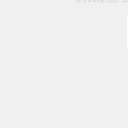
tél :
01 39 44 65 80
| contact :
con