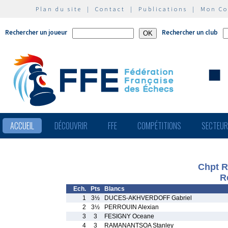
Plan du site
|
Contact
|
Publications
|
Mon C
Rechercher un joueur
Rechercher un club
ACCUEIL
DÉCOUVRIR
FFE
COMPÉTITIONS
SECTEU
Chpt R
R
Ech.
Pts
Blancs
1
3½
DUCES-AKHVERDOFF Gabriel
2
3½
PERROUIN Alexian
3
3
FESIGNY Oceane
4
3
RAMANANTSOA Stanley