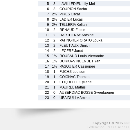
5
3
LAVILLEDIEU Lily-Mei
6
3
GOURION Sacha
7
2½
PIRES Oscar
8
2½
LADIER Lucas
9
2½
TELLERIA Kelian
10
2
RENAUD Eloise
11
2
DARTHENAY Antoine
12
2
PATINGRE-FORATO Louka
13
2
FLEUTIAUX Dimitri
14
2
LECERF Jarod
15
1½
ROUBAUD Louis-Alexandre
16
1½
DURKA-VINCENDET Yan
17
1½
PASQUIER Cassiopee
18
1
FUCHS Louison
19
1
COIGNAC Thomas
20
1
COQUELLE Cyliane
21
1
MAUREL Mathis
22
0
AUBERDIAC BOSSE Gwenlaouen
23
0
UBAIDULLA Amina
Copyright © 2015 FFE
Fédération Française des 