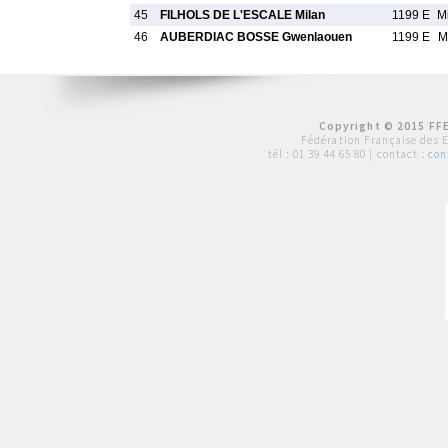
45
FILHOLS DE L'ESCALE Milan
1199 E
M
46
AUBERDIAC BOSSE Gwenlaouen
1199 E
M
Copyright © 2015 FFE
Fédération Française des 
tél :
01 39 44 65 80
| contact :
con