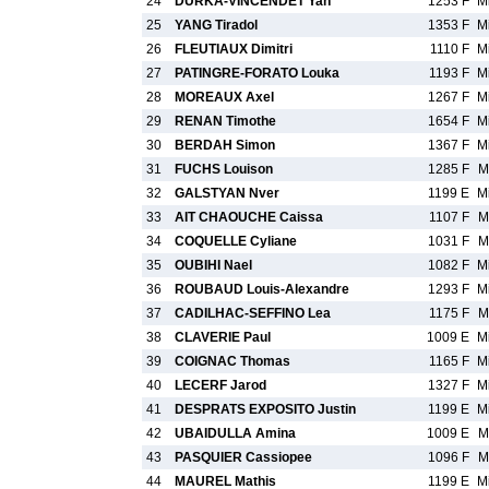
24
DURKA-VINCENDET Yan
1253 F
M
25
YANG Tiradol
1353 F
M
26
FLEUTIAUX Dimitri
1110 F
M
27
PATINGRE-FORATO Louka
1193 F
M
28
MOREAUX Axel
1267 F
M
29
RENAN Timothe
1654 F
M
30
BERDAH Simon
1367 F
M
31
FUCHS Louison
1285 F
M
32
GALSTYAN Nver
1199 E
M
33
AIT CHAOUCHE Caissa
1107 F
M
34
COQUELLE Cyliane
1031 F
M
35
OUBIHI Nael
1082 F
M
36
ROUBAUD Louis-Alexandre
1293 F
M
37
CADILHAC-SEFFINO Lea
1175 F
M
38
CLAVERIE Paul
1009 E
M
39
COIGNAC Thomas
1165 F
M
40
LECERF Jarod
1327 F
M
41
DESPRATS EXPOSITO Justin
1199 E
M
42
UBAIDULLA Amina
1009 E
M
43
PASQUIER Cassiopee
1096 F
M
44
MAUREL Mathis
1199 E
M