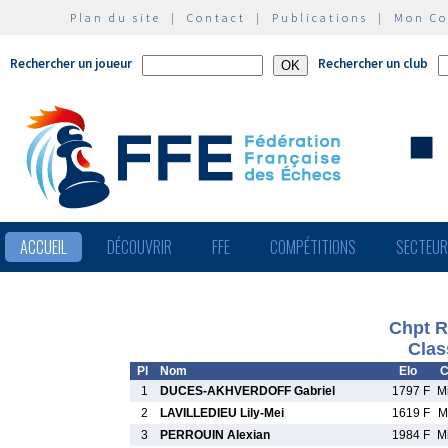
Plan du site
|
Contact
|
Publications
|
Mon C
Rechercher un joueur
Rechercher un club
ACCUEIL
DÉCOUVRIR
FFE
COMPÉTITIONS
SECTEU
Chpt R
Clas
Pl
Nom
Elo
C
1
DUCES-AKHVERDOFF Gabriel
1797 F
M
2
LAVILLEDIEU Lily-Mei
1619 F
M
3
PERROUIN Alexian
1984 F
M