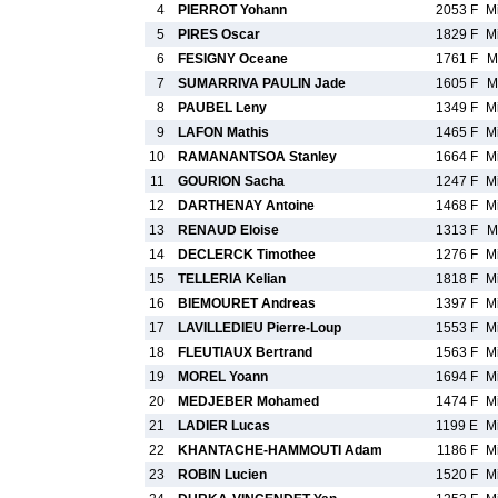
4
PIERROT Yohann
2053 F
M
5
PIRES Oscar
1829 F
M
6
FESIGNY Oceane
1761 F
M
7
SUMARRIVA PAULIN Jade
1605 F
M
8
PAUBEL Leny
1349 F
M
9
LAFON Mathis
1465 F
M
10
RAMANANTSOA Stanley
1664 F
M
11
GOURION Sacha
1247 F
M
12
DARTHENAY Antoine
1468 F
M
13
RENAUD Eloise
1313 F
M
14
DECLERCK Timothee
1276 F
M
15
TELLERIA Kelian
1818 F
M
16
BIEMOURET Andreas
1397 F
M
17
LAVILLEDIEU Pierre-Loup
1553 F
M
18
FLEUTIAUX Bertrand
1563 F
M
19
MOREL Yoann
1694 F
M
20
MEDJEBER Mohamed
1474 F
M
21
LADIER Lucas
1199 E
M
22
KHANTACHE-HAMMOUTI Adam
1186 F
M
23
ROBIN Lucien
1520 F
M