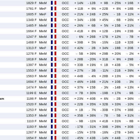
1829 F
MinM
OCC
+ 14N
- 12B
= 9B
+ 25N
+ 16B
+
1761 F
MinF
OCC
+ 11B
= 9N
= 22B
+ 8N
+ 18B
=
1605 F
MinF
OCC
= 21N
+ 24B
+ 25N
- 1B
+ 11N
=
1349 F
MinM
OCC
+ 34N
- 10B
> 45N
- 6B
+ 26N
+
1465 F
MinM
OCC
+ 26N
= 6B
= 5N
= 15B
+ 21N
1664 F
MinM
OCC
+ 41B
+ 8N
+ 12B
- 19N
+ 23B
1247 F
MinM
OCC
- 6N
+ 26B
+ 17B
+ 12N
- 7B
=
1468 F
MinM
OCC
+ 39B
+ 5N
- 10N
- 11B
+ 32B
+
1313 F
MinF
OCC
+ 42N
- 2B
+ 34N
- 18B
= 20B
+
1276 F
MinM
OCC
- 5B
+ 39N
+ 29B
+ 20N
- 2N
+
1818 F
MinM
OCC
+ 28B
- 20N
+ 31B
= 9N
+ 29B
1397 F
MinM
OCC
+ 33B
= 19N
< 1B
+ 43B
- 5N
+
1553 F
MinM
OCC
+ 27N
- 3B
- 11N
- 21B
+ 39N
+
1563 F
MinM
OCC
+ 44B
- 4N
+ 28B
+ 13N
- 6N
1694 F
MinM
OCC
+ 46N
= 16B
+ 21N
+ 10B
- 3N
1474 F
MinM
OCC
+ 37N
+ 15B
- 3N
- 14B
= 13N
+
1199 E
MinM
OCC
= 7B
+ 30N
- 19B
+ 17N
- 9B
-
dam
1186 F
MinM
OCC
= 23N
+ 40B
= 6N
- 2B
+ 36N
-
1520 F
MinM
OCC
= 22B
= 35N
+ 32B
+ 33N
- 10N
=
1253 F
MinM
OCC
= 1B
- 7N
- 30B
+ 37N
+ 38B
-
1353 F
MinM
OCC
= 35B
+ 38N
- 7B
- 5B
+ 31N
-
1110 F
MinM
OCC
- 9B
- 11N
+ 41B
+ 31N
- 8B
=
1193 F
MinM
OCC
- 17B
- 31N
+ 39B
+ 28N
+ 30B
-
1267 F
MinM
OCC
- 15N
+ 37B
- 18N
- 27B
+ 34N
+
1654 F
MinM
OCC
- 45N
+ 43B
- 14N
+ 44B
- 15N
+