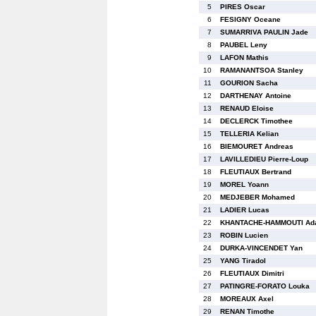
5
PIRES Oscar
6
FESIGNY Oceane
7
SUMARRIVA PAULIN Jade
8
PAUBEL Leny
9
LAFON Mathis
10
RAMANANTSOA Stanley
11
GOURION Sacha
12
DARTHENAY Antoine
13
RENAUD Eloise
14
DECLERCK Timothee
15
TELLERIA Kelian
16
BIEMOURET Andreas
17
LAVILLEDIEU Pierre-Loup
18
FLEUTIAUX Bertrand
19
MOREL Yoann
20
MEDJEBER Mohamed
21
LADIER Lucas
22
KHANTACHE-HAMMOUTI A
23
ROBIN Lucien
24
DURKA-VINCENDET Yan
25
YANG Tiradol
26
FLEUTIAUX Dimitri
27
PATINGRE-FORATO Louka
28
MOREAUX Axel
29
RENAN Timothe