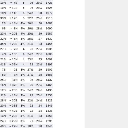
 19N
= 4B
5
26
29½
1728
 10N
= 12B
5
26
29½
1625
 18N
+ 14B
5
24½
28
1572
 33N
+ 19B
5
22½
25½
1515
- 2B
+ 18N
4½
26½
30
1688
= 6B
- 3N
4½
26½
28½
1690
 23N
+ 20B
4½
25½
29
1587
 22N
= 6N
4½
25½
27
1532
 35N
+ 23B
4½
21½
23
1455
 27B
- 7N
4
26
27½
1535
- 4N
= 16B
4
24½
27½
1608
 21B
= 15N
4
23½
25
1602
 41B
+ 32N
4
22
23½
1397
= 7B
- 9B
3½
27½
29
1505
- 5B
- 8N
3½
27½
28
1558
 25B
- 11N
3½
26
28½
1437
 16N
+ 37B
3½
25
27½
1465
 12B
= 28B
3½
24½
26½
1435
 11B
- 13N
3½
23
25½
1256
 28N
+ 35B
3½
22½
24½
1321
 20N
+ 33B
3½
22
24
1343
 30N
+ 40B
3½
22
24
1338
 14N
= 29B
3½
21½
23
1358
 24B
= 22N
3½
21
23½
1295
 40B
= 27N
3½
18½
20
1348