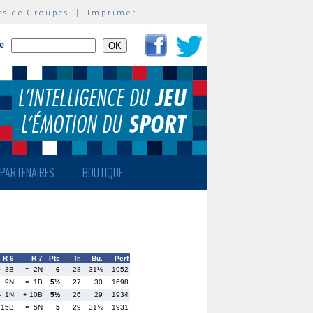
rs de Groupes
|
Imprimer
te
PARTENAIRES
BOUTIQUE
R 6
R 7
Pts
Tr.
Bu.
Perf
+ 3B
= 2N
6
28
31½
1952
+ 9N
= 1B
5½
27
30
1698
- 1N
+ 10B
5½
26
29
1934
 15B
= 5N
5
29
31½
1931