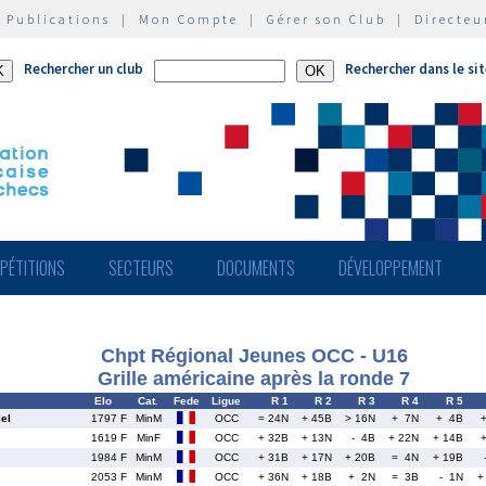
|
Publications
|
Mon Compte
|
Gérer son Club
|
Directeu
Rechercher un club
Rechercher dans le si
PÉTITIONS
SECTEURS
DOCUMENTS
DÉVELOPPEMENT
Chpt Régional Jeunes OCC - U16
Grille américaine après la ronde 7
Elo
Cat.
Fede
Ligue
R 1
R 2
R 3
R 4
R 5
el
1797 F
MinM
OCC
= 24N
+ 45B
> 16N
+ 7N
+ 4B
1619 F
MinF
OCC
+ 32B
+ 13N
- 4B
+ 22N
+ 14B
1984 F
MinM
OCC
+ 31B
+ 17N
+ 20B
= 4N
+ 19B
2053 F
MinM
OCC
+ 36N
+ 18B
+ 2N
= 3B
- 1N
+