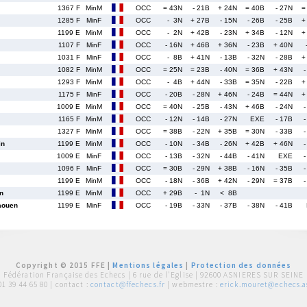
1367 F
MinM
OCC
= 43N
- 21B
+ 24N
= 40B
- 27N
=
1285 F
MinF
OCC
- 3N
+ 27B
- 15N
- 26B
- 25B
+
1199 E
MinM
OCC
- 2N
+ 42B
- 23N
+ 34B
- 12N
+
1107 F
MinF
OCC
- 16N
+ 46B
+ 36N
- 23B
+ 40N
1031 F
MinF
OCC
- 8B
+ 41N
- 13B
- 32N
- 28B
+
1082 F
MinM
OCC
= 25N
= 23B
- 40N
= 36B
+ 43N
-
1293 F
MinM
OCC
- 4B
+ 44N
- 33B
= 35N
- 22B
+
1175 F
MinF
OCC
- 20B
- 28N
+ 46N
- 24B
= 44N
+
1009 E
MinM
OCC
= 40N
- 25B
- 43N
+ 46B
- 24N
-
1165 F
MinM
OCC
- 12N
- 14B
- 27N
EXE
- 17B
-
1327 F
MinM
OCC
= 38B
- 22N
+ 35B
= 30N
- 33B
-
in
1199 E
MinM
OCC
- 10N
- 34B
- 26N
+ 42B
+ 46N
-
1009 E
MinF
OCC
- 13B
- 32N
- 44B
- 41N
EXE
-
1096 F
MinF
OCC
= 30B
- 29N
+ 38B
- 16N
- 35B
-
1199 E
MinM
OCC
- 18N
- 36B
+ 42N
- 29N
= 37B
-
n
1199 E
MinM
OCC
+ 29B
- 1N
< 8B
aouen
1199 E
MinF
OCC
- 19B
- 33N
- 37B
- 38N
- 41B
Copyright © 2015 FFE |
Mentions légales
|
Protection des données
Fédération Française des Echecs |
6 rue de l'Eglise | 92600 ASNIERES SUR SEINE
01 39 44 65 80
| contact :
contact@ffechecs.fr
| webmestre :
erick.mouret@echecs.as