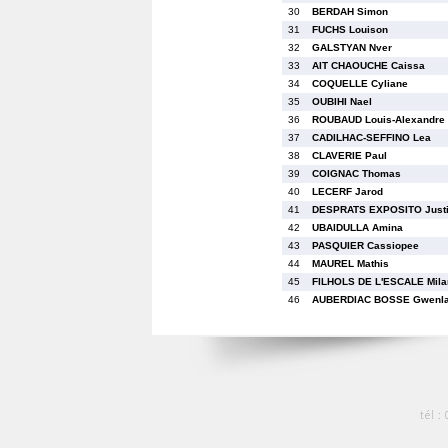
30
BERDAH Simon
31
FUCHS Louison
32
GALSTYAN Nver
33
AIT CHAOUCHE Caissa
34
COQUELLE Cyliane
35
OUBIHI Nael
36
ROUBAUD Louis-Alexandre
37
CADILHAC-SEFFINO Lea
38
CLAVERIE Paul
39
COIGNAC Thomas
40
LECERF Jarod
41
DESPRATS EXPOSITO Just
42
UBAIDULLA Amina
43
PASQUIER Cassiopee
44
MAUREL Mathis
45
FILHOLS DE L'ESCALE Mila
46
AUBERDIAC BOSSE Gwenl
tél :