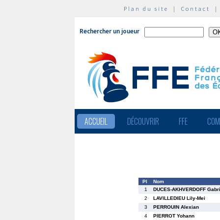
Plan du site
|
Contact
Rechercher un joueur
ACCUEIL
DÉCOUVRIR
FFE
COM
Pl
Nom
1
DUCES-AKHVERDOFF Gabri
2
LAVILLEDIEU Lily-Mei
3
PERROUIN Alexian
4
PIERROT Yohann