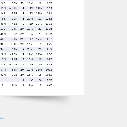
 26B
+ 36N
3½
18½
20
1237
 42N
+ 41N
3
22
23½
1304
 44B
- 17B
3
22
23½
1281
- 8B
- 25N
3
20½
21
1232
 39N
+ 43B
3
19
20½
1181
 13B
- 24N
2½
19½
21
1195
 38N
- 30B
2½
19½
21
1125
 43B
- 21N
2½
17
17½
1087
 36B
EXE
2½
14½
15
992
 34B
+ 44N
2
20½
22
989
 29N
- 26N
2
19½
21½
1066
 17N
- 31B
2
19½
20
1085
 31B
+ 46B
2
15
15½
878
 37N
- 34N
1½
19½
21½
1011
 32N
- 39B
1½
16½
18
1052
1
22
24
1565
EXE
- 42N
1
14½
15
476
so.fr