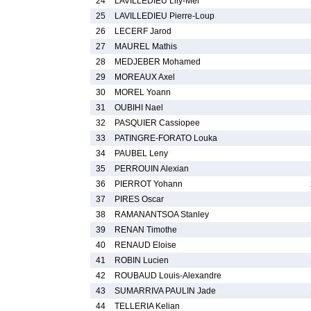
24
LAVILLEDIEU Lily-Mei
25
LAVILLEDIEU Pierre-Loup
26
LECERF Jarod
27
MAUREL Mathis
28
MEDJEBER Mohamed
29
MOREAUX Axel
30
MOREL Yoann
31
OUBIHI Nael
32
PASQUIER Cassiopee
33
PATINGRE-FORATO Louka
34
PAUBEL Leny
35
PERROUIN Alexian
36
PIERROT Yohann
37
PIRES Oscar
38
RAMANANTSOA Stanley
39
RENAN Timothe
40
RENAUD Eloise
41
ROBIN Lucien
42
ROUBAUD Louis-Alexandre
43
SUMARRIVA PAULIN Jade
44
TELLERIA Kelian