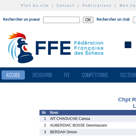
Plan du site
|
Contact
|
Publications
|
Mon C
Rechercher un joueur
Rechercher un club
ACCUEIL
DÉCOUVRIR
FFE
COMPÉTITIONS
SECTEU
Chpt R
L
Nr
Nom
1
AIT CHAOUCHE Caissa
2
AUBERDIAC BOSSE Gwenlaouen
3
BERDAH Simon