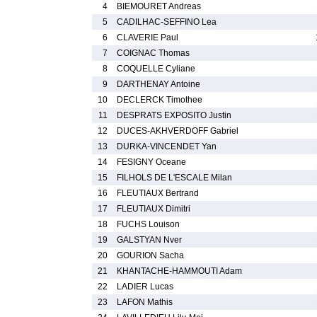
4
BIEMOURET Andreas
5
CADILHAC-SEFFINO Lea
6
CLAVERIE Paul
7
COIGNAC Thomas
8
COQUELLE Cyliane
9
DARTHENAY Antoine
10
DECLERCK Timothee
11
DESPRATS EXPOSITO Justin
12
DUCES-AKHVERDOFF Gabriel
13
DURKA-VINCENDET Yan
14
FESIGNY Oceane
15
FILHOLS DE L'ESCALE Milan
16
FLEUTIAUX Bertrand
17
FLEUTIAUX Dimitri
18
FUCHS Louison
19
GALSTYAN Nver
20
GOURION Sacha
21
KHANTACHE-HAMMOUTI Adam
22
LADIER Lucas
23
LAFON Mathis