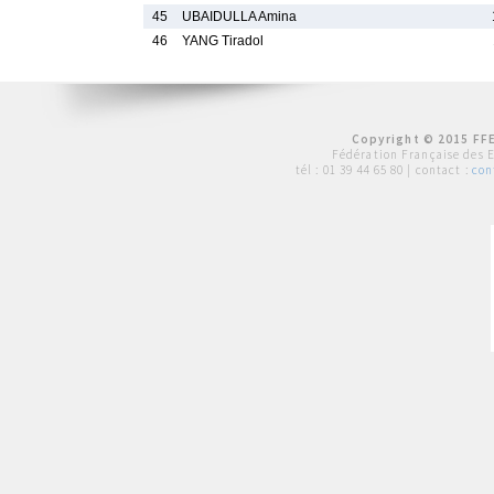
45
UBAIDULLA Amina
46
YANG Tiradol
Copyright © 2015 FFE
Fédération Française des 
tél :
01 39 44 65 80
| contact :
con