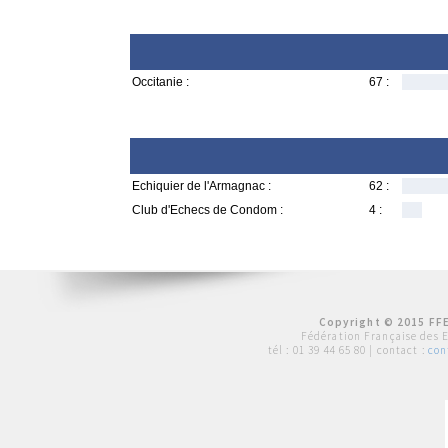
Occitanie :
67 :
Echiquier de l'Armagnac :
62 :
Club d'Echecs de Condom :
4 :
Copyright © 2015 FFE
Fédération Française des 
tél :
01 39 44 65 80
| contact :
con