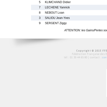
5
KLIMCHAND Didier
7
LECHENE Yannick
8
NEBOUT Loan
3
SALIOU Jean-Yves
9
SERGENT Ziggy
ATTENTION: les Gains/Pertes sont
Copyright © 2015 FFE
Fédération Française des 
tél :
01 39 44 65 80
| contact :
con