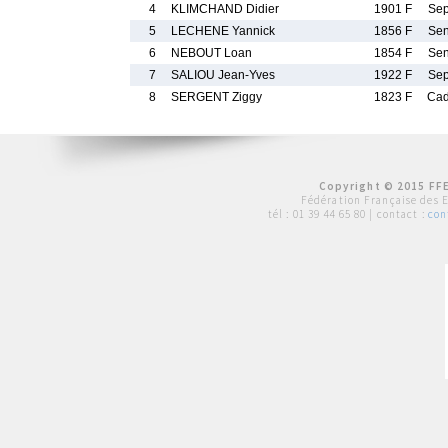
4
KLIMCHAND Didier
1901 F
Se
5
LECHENE Yannick
1856 F
Se
6
NEBOUT Loan
1854 F
Se
7
SALIOU Jean-Yves
1922 F
Se
8
SERGENT Ziggy
1823 F
Ca
Copyright © 2015 FFE
Fédération Française des 
tél :
01 39 44 65 80
| contact :
con