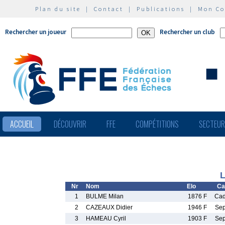
Plan du site
|
Contact
|
Publications
|
Mon C
Rechercher un joueur
Rechercher un club
ACCUEIL
DÉCOUVRIR
FFE
COMPÉTITIONS
SECTEU
L
Nr
Nom
Elo
Ca
1
BULME Milan
1876 F
Ca
2
CAZEAUX Didier
1946 F
Se
3
HAMEAU Cyril
1903 F
Se