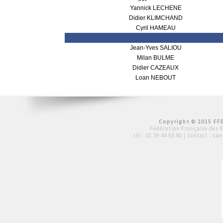
Yannick LECHENE
Didier KLIMCHAND
Cyril HAMEAU
Jean-Yves SALIOU
Milan BULME
Didier CAZEAUX
Loan NEBOUT
Copyright © 2015 FFE
Fédération Française des 
tél :
01 39 44 65 80
| contact :
con