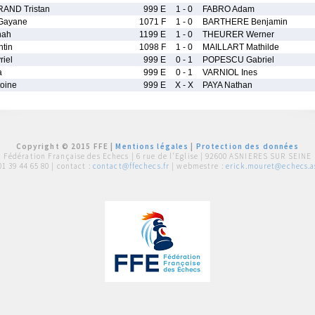
AND Tristan
999 E
1 - 0
FABRO Adam
Gayane
1071 F
1 - 0
BARTHERE Benjamin
nah
1199 E
1 - 0
THEURER Werner
tin
1098 F
1 - 0
MAILLART Mathilde
iel
999 E
0 - 1
POPESCU Gabriel
a
999 E
0 - 1
VARNIOL Ines
oine
999 E
X - X
PAYA Nathan
Copyright © 2015 FFE |
Mentions légales
|
Protection des données
Fédération Française des Echecs |
6 rue de l'Eglise | 92600 ASNIERES SUR SEINE
01 39 44 65 80
| contact :
contact@ffechecs.fr
| webmestre :
erick.mouret@echecs.as