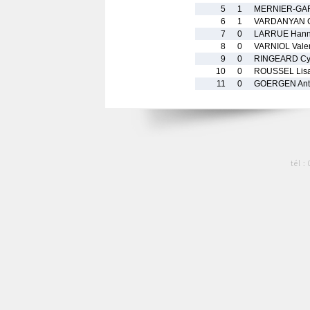
5
1
MERNIER-GAR
6
1
VARDANYAN 
7
0
LARRUE Han
8
0
VARNIOL Valen
9
0
RINGEARD Cyr
10
0
ROUSSEL Lis
11
0
GOERGEN Ant
tél :