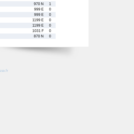
970 N
1
999 E
0
999 E
0
1199 E
0
1199 E
0
1031 F
0
870 N
0
so.fr