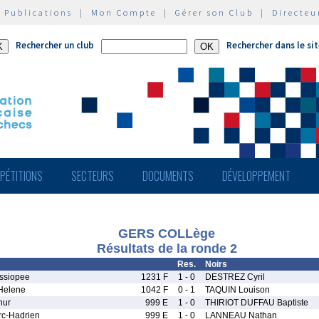
|
Publications
|
Mon Compte
|
Gérer son Club
|
Directeu
Rechercher un club
Rechercher dans le si
PÉTITIONS
SECTEURS
DOCUMENTS
DÉVELOPPEMENT
GERS COLLège
Résultats de la ronde 2
Res.
Noirs
ssiopee
1231 F
1 - 0
DESTREZ Cyril
elene
1042 F
0 - 1
TAQUIN Louison
hur
999 E
1 - 0
THIRIOT DUFFAU Baptiste
c-Hadrien
999 E
1 - 0
LANNEAU Nathan