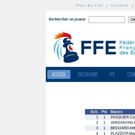
Plan du site
|
Contact
Rechercher un joueur
ACCUEIL
DÉCOUVRIR
FFE
COM
Ech.
Pts
Blancs
1
1
PASQUIER Ca
2
1
VARDANYAN H
3
1
BROUARD Art
4
1
PLAZZOTA Mar