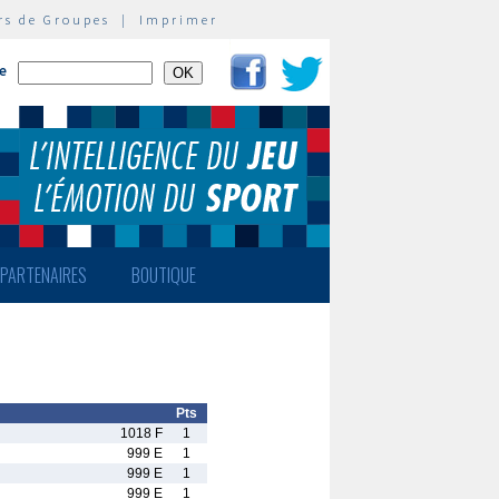
rs de Groupes
|
Imprimer
te
PARTENAIRES
BOUTIQUE
Pts
1018 F
1
999 E
1
999 E
1
999 E
1