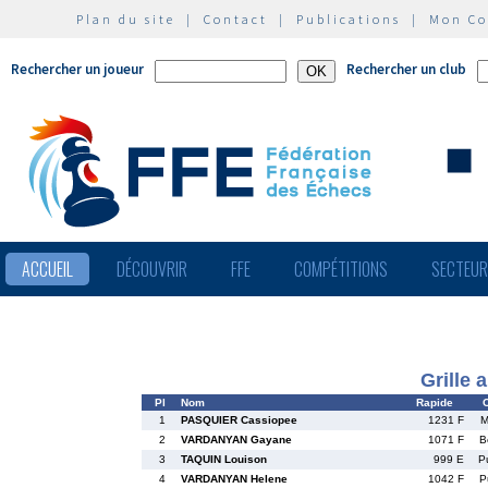
Plan du site
|
Contact
|
Publications
|
Mon C
Rechercher un joueur
Rechercher un club
ACCUEIL
DÉCOUVRIR
FFE
COMPÉTITIONS
SECTEU
Grille 
Pl
Nom
Rapide
C
1
PASQUIER Cassiopee
1231 F
M
2
VARDANYAN Gayane
1071 F
B
3
TAQUIN Louison
999 E
P
4
VARDANYAN Helene
1042 F
P