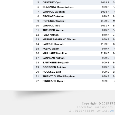
5
DESTREZ Cyril
1018 F
P
6
PLAZZOTA Marc-Hadrien
999 E
B
7
VARNIOL Valentin
1098 F
P
8
BROUARD Arthur
999 E
P
9
POPESCU Gabriel
1199 E
M
10
VARNIOL Ines
1031 F
B
11
THEURER Werner
999 E
B
12
PAYA Nathan
870 N
B
13
MERNIER-GARAND Tristan
999 E
B
14
LARRUE Hannah
1199 E
M
15
FABRO Adam
970 N
P
16
MAILLART Mathilde
1199 E
M
17
LANNEAU Nathan
999 E
P
18
BARTHERE Benjamin
999 E
B
19
GOERGEN Antoine
999 E
P
20
ROUSSEL Lisa
999 E
B
21
THIRIOT DUFFAU Baptiste
999 E
P
22
RINGEARD Cyriel
999 E
P
Copyright © 2015 FFE
Fédération Française des 
tél :
01 39 44 65 80
| contact :
con