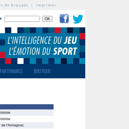
rs de Groupes
|
Imprimer
te
PARTENAIRES
BOUTIQUE
isloise
isloise
r de l'Armagnac