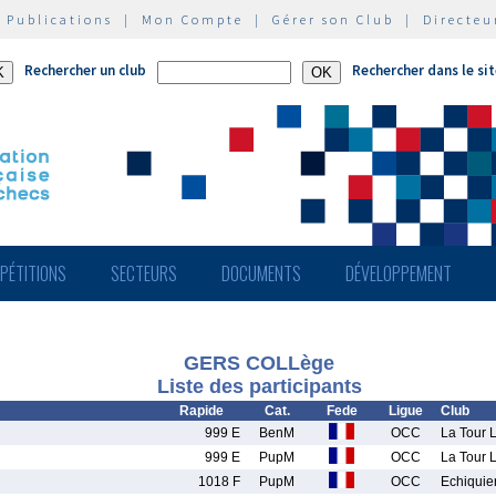
|
Publications
|
Mon Compte
|
Gérer son Club
|
Directeu
Rechercher un club
Rechercher dans le si
PÉTITIONS
SECTEURS
DOCUMENTS
DÉVELOPPEMENT
GERS COLLège
Liste des participants
Rapide
Cat.
Fede
Ligue
Club
999 E
BenM
OCC
La Tour L
999 E
PupM
OCC
La Tour L
1018 F
PupM
OCC
Echiquie