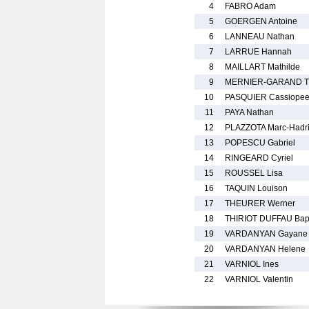
4
FABRO Adam
5
GOERGEN Antoine
6
LANNEAU Nathan
7
LARRUE Hannah
8
MAILLART Mathilde
9
MERNIER-GARAND Tr
10
PASQUIER Cassiope
11
PAYA Nathan
12
PLAZZOTA Marc-Hadr
13
POPESCU Gabriel
14
RINGEARD Cyriel
15
ROUSSEL Lisa
16
TAQUIN Louison
17
THEURER Werner
18
THIRIOT DUFFAU Bapt
19
VARDANYAN Gayane
20
VARDANYAN Helene
21
VARNIOL Ines
22
VARNIOL Valentin