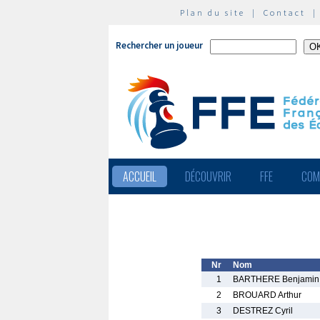
Plan du site
|
Contact
Rechercher un joueur
ACCUEIL
DÉCOUVRIR
FFE
COM
Nr
Nom
1
BARTHERE Benjamin
2
BROUARD Arthur
3
DESTREZ Cyril