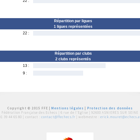
22 :
Répartition par ligues
1 ligues représentées
22 :
Répartition par clubs
2 clubs représentés
13 :
9 :
Copyright © 2015 FFE |
Mentions légales
|
Protection des données
Fédération Française des Echecs |
6 rue de l'Eglise | 92600 ASNIERES SUR SEINE
01 39 44 65 80
| contact :
contact@ffechecs.fr
| webmestre :
erick.mouret@echecs.as