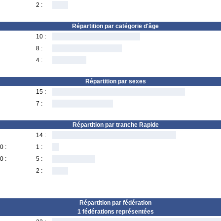
2 :
Répartition par catégorie d'âge
10 :
8 :
4 :
Répartition par sexes
15 :
7 :
Répartition par tranche Rapide
14 :
0 :
1 :
0 :
5 :
2 :
Répartition par fédération
1 fédérations représentées