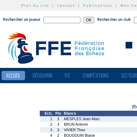
Plan du site
|
Contact
|
Publications
|
Mon C
Rechercher un joueur
Rechercher un club
ACCUEIL
DÉCOUVRIR
FFE
COMPÉTITIONS
SECTEU
R
Ech.
Pts
Blancs
1
3
MESPLES Jean-Marc
2
3
BRUN Antonin
3
3
VIVIER Theo
4
2
BOUGOUIN Blaise