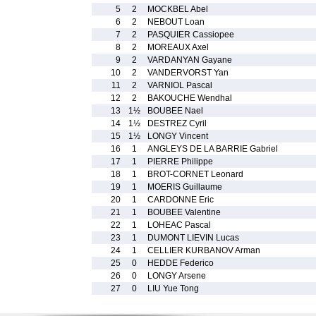
5
2
MOCKBEL Abel
6
2
NEBOUT Loan
7
2
PASQUIER Cassiopee
8
2
MOREAUX Axel
9
2
VARDANYAN Gayane
10
2
VANDERVORST Yan
11
2
VARNIOL Pascal
12
2
BAKOUCHE Wendhal
13
1½
BOUBEE Nael
14
1½
DESTREZ Cyril
15
1½
LONGY Vincent
16
1
ANGLEYS DE LA BARRIE Gabriel
17
1
PIERRE Philippe
18
1
BROT-CORNET Leonard
19
1
MOERIS Guillaume
20
1
CARDONNE Eric
21
1
BOUBEE Valentine
22
1
LOHEAC Pascal
23
1
DUMONT LIEVIN Lucas
24
1
CELLIER KURBANOV Arman
25
0
HEDDE Federico
26
0
LONGY Arsene
27
0
LIU Yue Tong