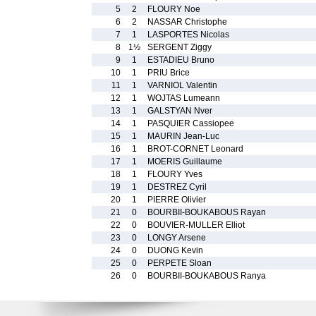
5
2
FLOURY Noe
6
2
NASSAR Christophe
7
1
LASPORTES Nicolas
8
1½
SERGENT Ziggy
9
1
ESTADIEU Bruno
10
1
PRIU Brice
11
1
VARNIOL Valentin
12
1
WOJTAS Lumeann
13
1
GALSTYAN Nver
14
1
PASQUIER Cassiopee
15
1
MAURIN Jean-Luc
16
1
BROT-CORNET Leonard
17
1
MOERIS Guillaume
18
1
FLOURY Yves
19
1
DESTREZ Cyril
20
1
PIERRE Olivier
21
0
BOURBII-BOUKABOUS Rayan
22
0
BOUVIER-MULLER Elliot
23
0
LONGY Arsene
24
0
DUONG Kevin
25
0
PERPETE Sloan
26
0
BOURBII-BOUKABOUS Ranya