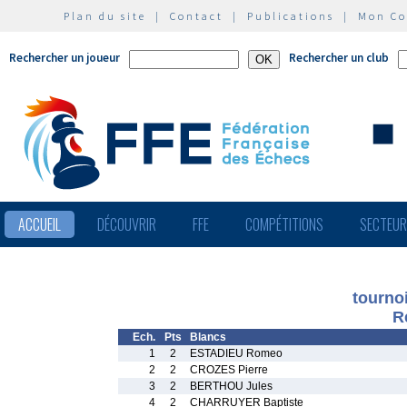
Plan du site
|
Contact
|
Publications
|
Mon C
Rechercher un joueur
Rechercher un club
ACCUEIL
DÉCOUVRIR
FFE
COMPÉTITIONS
SECTEU
tourno
R
Ech.
Pts
Blancs
1
2
ESTADIEU Romeo
2
2
CROZES Pierre
3
2
BERTHOU Jules
4
2
CHARRUYER Baptiste