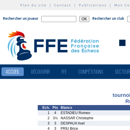
Plan du site
|
Contact
|
Publications
|
Mon C
Rechercher un joueur
Rechercher un club
ACCUEIL
DÉCOUVRIR
FFE
COMPÉTITIONS
SECTEU
tourno
R
Ech.
Pts
Blancs
1
4
ESTADIEU Romeo
2
3½
NASSAR Christophe
3
3
DESPAUX Axel
4
3
PRIU Brice