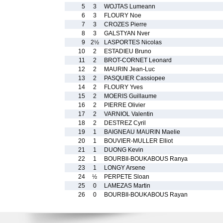
5
3
WOJTAS Lumeann
6
3
FLOURY Noe
7
3
CROZES Pierre
8
3
GALSTYAN Nver
9
2½
LASPORTES Nicolas
10
2
ESTADIEU Bruno
11
2
BROT-CORNET Leonard
12
2
MAURIN Jean-Luc
13
2
PASQUIER Cassiopee
14
2
FLOURY Yves
15
2
MOERIS Guillaume
16
2
PIERRE Olivier
17
2
VARNIOL Valentin
18
2
DESTREZ Cyril
19
1
BAIGNEAU MAURIN Maelie
20
1
BOUVIER-MULLER Elliot
21
1
DUONG Kevin
22
1
BOURBII-BOUKABOUS Ranya
23
1
LONGY Arsene
24
½
PERPETE Sloan
25
0
LAMEZAS Martin
26
0
BOURBII-BOUKABOUS Rayan