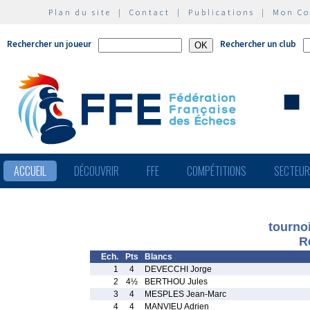
Plan du site
|
Contact
|
Publications
|
Mon C
Rechercher un joueur
Rechercher un club
ACCUEIL
DÉCOUVRIR
FFE
COMPÉTITIONS
SECTEU
tourno
R
Ech.
Pts
Blancs
1
4
DEVECCHI Jorge
2
4½
BERTHOU Jules
3
4
MESPLES Jean-Marc
4
4
MANVIEU Adrien