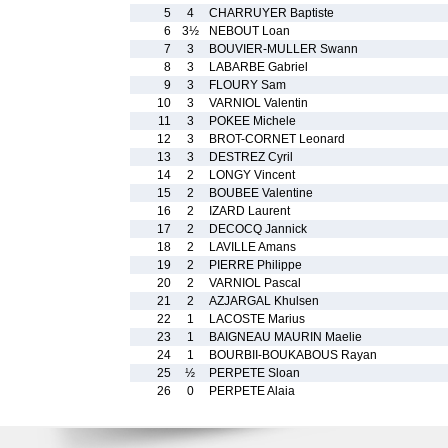
5
4
CHARRUYER Baptiste
6
3½
NEBOUT Loan
7
3
BOUVIER-MULLER Swann
8
3
LABARBE Gabriel
9
3
FLOURY Sam
10
3
VARNIOL Valentin
11
3
POKEE Michele
12
3
BROT-CORNET Leonard
13
3
DESTREZ Cyril
14
2
LONGY Vincent
15
2
BOUBEE Valentine
16
2
IZARD Laurent
17
2
DECOCQ Jannick
18
2
LAVILLE Amans
19
2
PIERRE Philippe
20
2
VARNIOL Pascal
21
2
AZJARGAL Khulsen
22
1
LACOSTE Marius
23
1
BAIGNEAU MAURIN Maelie
24
1
BOURBII-BOUKABOUS Rayan
25
½
PERPETE Sloan
26
0
PERPETE Alaia