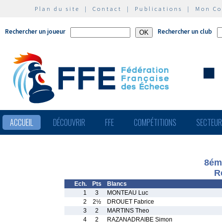
Plan du site
|
Contact
|
Publications
|
Mon C
Rechercher un joueur
Rechercher un club
ACCUEIL
DÉCOUVRIR
FFE
COMPÉTITIONS
SECTEU
8éme
R
Ech.
Pts
Blancs
1
3
MONTEAU Luc
2
2½
DROUET Fabrice
3
2
MARTINS Theo
4
2
RAZANADRAIBE Simon