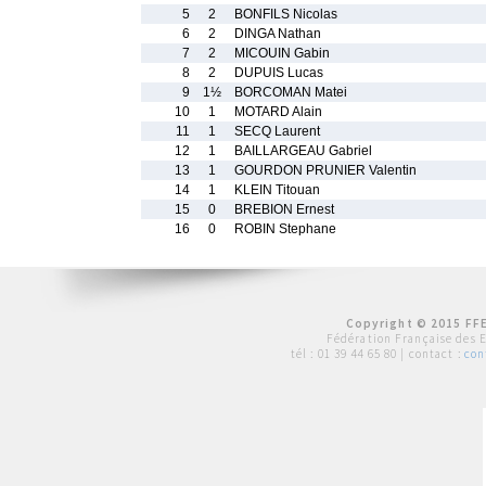
5
2
BONFILS Nicolas
6
2
DINGA Nathan
7
2
MICOUIN Gabin
8
2
DUPUIS Lucas
9
1½
BORCOMAN Matei
10
1
MOTARD Alain
11
1
SECQ Laurent
12
1
BAILLARGEAU Gabriel
13
1
GOURDON PRUNIER Valentin
14
1
KLEIN Titouan
15
0
BREBION Ernest
16
0
ROBIN Stephane
Copyright © 2015 FFE
Fédération Française des 
tél :
01 39 44 65 80
| contact :
con