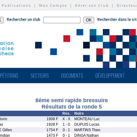
|
Publications
|
Mon Compte
|
Gérer son Club
|
Directeu
Rechercher un club
Rechercher dans le si
PÉTITIONS
SECTEURS
DOCUMENTS
DÉVELOPPEMENT
8éme semi rapide bressuire
Résultats de la ronde 5
Res.
Noirs
orin
1908 F
X - X
MONTEAU Luc
as
1928 F
1 - 0
DUPUIS Lucas
Gilles
1754 F
0 - 1
MARTINS Theo
stian
1473 F
0 - 1
DINGA Nathan