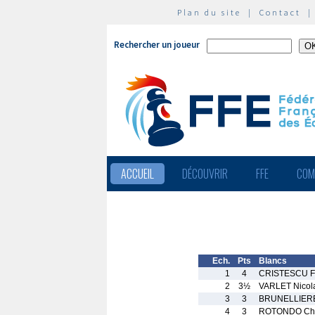
Plan du site
|
Contact
Rechercher un joueur
ACCUEIL
DÉCOUVRIR
FFE
COM
Ech.
Pts
Blancs
1
4
CRISTESCU Fl
2
3½
VARLET Nicol
3
3
BRUNELLIERE 
4
3
ROTONDO Chri