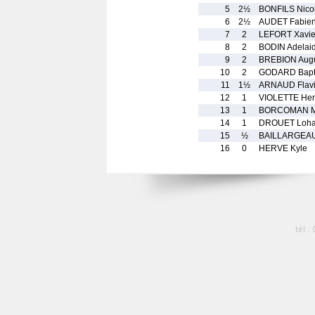
5
2½
BONFILS Nico
6
2½
AUDET Fabie
7
2
LEFORT Xavie
8
2
BODIN Adelai
9
2
BREBION Augu
10
2
GODARD Bapti
11
1½
ARNAUD Flav
12
1
VIOLETTE Hen
13
1
BORCOMAN M
14
1
DROUET Loh
15
½
BAILLARGEAU
16
0
HERVE Kyle
tél :