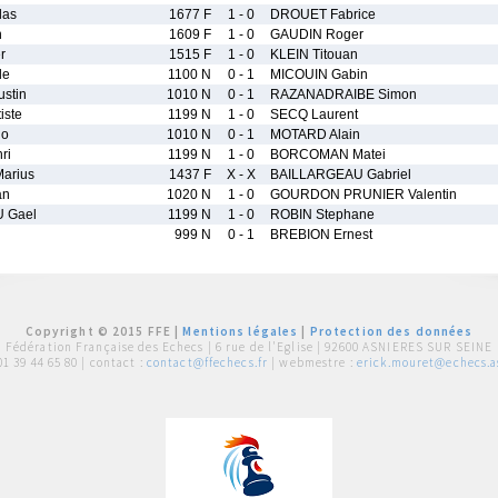
las
1677 F
1 - 0
DROUET Fabrice
n
1609 F
1 - 0
GAUDIN Roger
r
1515 F
1 - 0
KLEIN Titouan
de
1100 N
0 - 1
MICOUIN Gabin
stin
1010 N
0 - 1
RAZANADRAIBE Simon
ste
1199 N
1 - 0
SECQ Laurent
io
1010 N
0 - 1
MOTARD Alain
ri
1199 N
1 - 0
BORCOMAN Matei
arius
1437 F
X - X
BAILLARGEAU Gabriel
an
1020 N
1 - 0
GOURDON PRUNIER Valentin
 Gael
1199 N
1 - 0
ROBIN Stephane
999 N
0 - 1
BREBION Ernest
Copyright © 2015 FFE |
Mentions légales
|
Protection des données
Fédération Française des Echecs |
6 rue de l'Eglise | 92600 ASNIERES SUR SEINE
01 39 44 65 80
| contact :
contact@ffechecs.fr
| webmestre :
erick.mouret@echecs.as