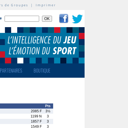
rs de Groupes
|
Imprimer
te
PARTENAIRES
BOUTIQUE
Pts
2085 F
3½
1199 N
3
1857 F
3
1549 F
3