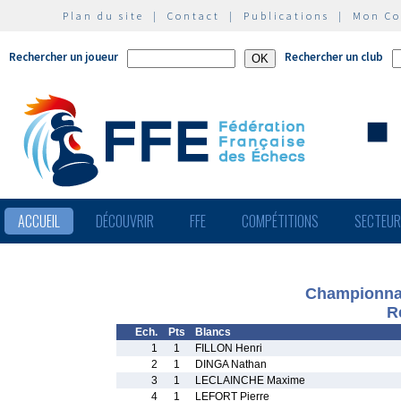
Plan du site
|
Contact
|
Publications
|
Mon C
Rechercher un joueur
Rechercher un club
ACCUEIL
DÉCOUVRIR
FFE
COMPÉTITIONS
SECTEU
Championnat
R
Ech.
Pts
Blancs
1
1
FILLON Henri
2
1
DINGA Nathan
3
1
LECLAINCHE Maxime
4
1
LEFORT Pierre