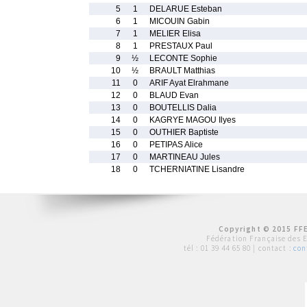
5
1
DELARUE Esteban
6
1
MICOUIN Gabin
7
1
MELIER Elisa
8
1
PRESTAUX Paul
9
½
LECONTE Sophie
10
½
BRAULT Matthias
11
0
ARIF Ayat Elrahmane
12
0
BLAUD Evan
13
0
BOUTELLIS Dalia
14
0
KAGRYE MAGOU Ilyes
15
0
OUTHIER Baptiste
16
0
PETIPAS Alice
17
0
MARTINEAU Jules
18
0
TCHERNIATINE Lisandre
Copyright © 2015 FFE
Fédération Française des 
tél :
01 39 44 65 80
| contact :
con