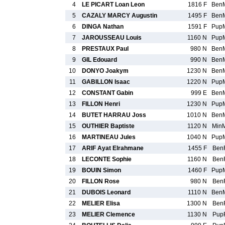
4
LE PICART Loan Leon
1816 F
Ben
5
CAZALY MARCY Augustin
1495 F
Ben
6
DINGA Nathan
1591 F
Pup
7
JAROUSSEAU Louis
1160 N
Pup
8
PRESTAUX Paul
980 N
Ben
9
GIL Edouard
990 N
Ben
10
DONYO Joakym
1230 N
Ben
11
GABILLON Isaac
1220 N
Pup
12
CONSTANT Gabin
999 E
Ben
13
FILLON Henri
1230 N
Pup
14
BUTET HARRAU Joss
1010 N
Ben
15
OUTHIER Baptiste
1120 N
Min
16
MARTINEAU Jules
1040 N
Pup
17
ARIF Ayat Elrahmane
1455 F
Ben
18
LECONTE Sophie
1160 N
Ben
19
BOUIN Simon
1460 F
Pup
20
FILLON Rose
980 N
Ben
21
DUBOIS Leonard
1110 N
Ben
22
MELIER Elisa
1300 N
Ben
23
MELIER Clemence
1130 N
Pup