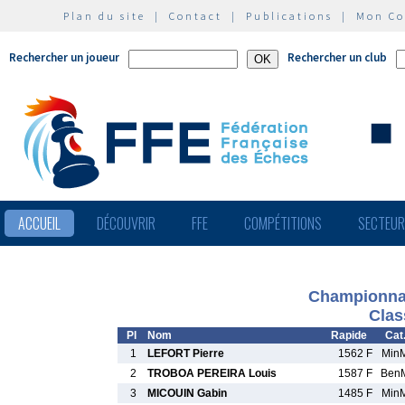
Plan du site
|
Contact
|
Publications
|
Mon C
Rechercher un joueur
Rechercher un club
ACCUEIL
DÉCOUVRIR
FFE
COMPÉTITIONS
SECTEU
Championnat
Clas
Pl
Nom
Rapide
Cat
1
LEFORT Pierre
1562 F
Min
2
TROBOA PEREIRA Louis
1587 F
Ben
3
MICOUIN Gabin
1485 F
Min