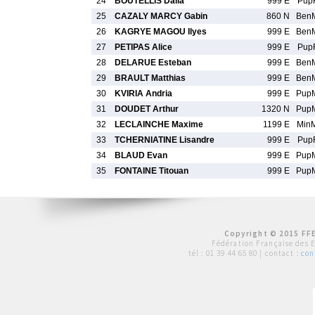
24
BOUTELLIS Dalia
999 E
Pup
25
CAZALY MARCY Gabin
860 N
Ben
26
KAGRYE MAGOU Ilyes
999 E
Ben
27
PETIPAS Alice
999 E
Pup
28
DELARUE Esteban
999 E
Ben
29
BRAULT Matthias
999 E
Ben
30
KVIRIA Andria
999 E
Pup
31
DOUDET Arthur
1320 N
Pup
32
LECLAINCHE Maxime
1199 E
Min
33
TCHERNIATINE Lisandre
999 E
Pup
34
BLAUD Evan
999 E
Pup
35
FONTAINE Titouan
999 E
Pup
Copyright © 2015 FFE
Fédération Française des 
tél :
01 39 44 65 80
| contact :
con