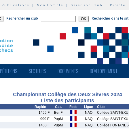
|
Publications
|
Mon Compte
|
Gérer son Club
|
Directeu
Rechercher un club
Rechercher dans le si
PÉTITIONS
SECTEURS
DOCUMENTS
DÉVELOPPEMENT
Championnat Collège des Deux Sèvres 2024
Liste des participants
Rapide
Cat.
Fede
Ligue
Club
1455 F
BenF
NAQ
Collège SAINT-EX
999 E
PupM
NAQ
Collège SAINT-EX
1460 F
PupM
NAQ
Collège FONTANES