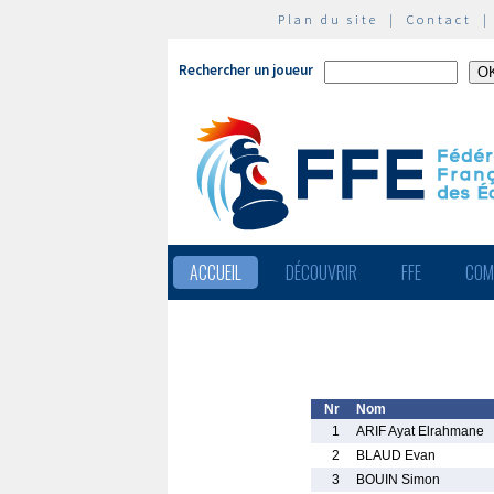
Plan du site
|
Contact
Rechercher un joueur
ACCUEIL
DÉCOUVRIR
FFE
COM
Nr
Nom
1
ARIF Ayat Elrahmane
2
BLAUD Evan
3
BOUIN Simon