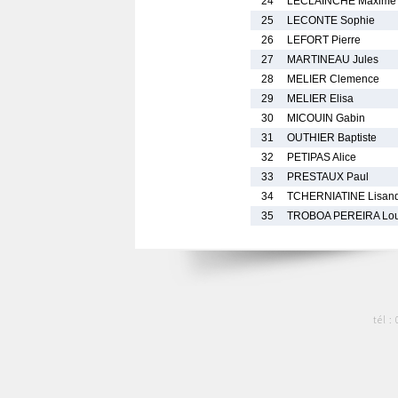
24
LECLAINCHE Maxime
25
LECONTE Sophie
26
LEFORT Pierre
27
MARTINEAU Jules
28
MELIER Clemence
29
MELIER Elisa
30
MICOUIN Gabin
31
OUTHIER Baptiste
32
PETIPAS Alice
33
PRESTAUX Paul
34
TCHERNIATINE Lisan
35
TROBOA PEREIRA Lou
tél :