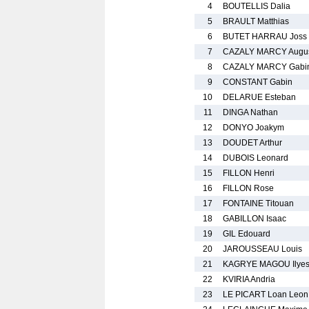
4
BOUTELLIS Dalia
5
BRAULT Matthias
6
BUTET HARRAU Joss
7
CAZALY MARCY Augus
8
CAZALY MARCY Gabi
9
CONSTANT Gabin
10
DELARUE Esteban
11
DINGA Nathan
12
DONYO Joakym
13
DOUDET Arthur
14
DUBOIS Leonard
15
FILLON Henri
16
FILLON Rose
17
FONTAINE Titouan
18
GABILLON Isaac
19
GIL Edouard
20
JAROUSSEAU Louis
21
KAGRYE MAGOU Ilye
22
KVIRIA Andria
23
LE PICART Loan Leon