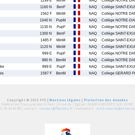
1199 E
MinM
NAQ
Collège NOTRE D
1160 N
BenF
NAQ
Collège SAINT-EX
1562 F
MinM
NAQ
Collège NOTRE D
1040 N
PupM
NAQ
Collège NOTRE-D
1130 N
PupF
NAQ
Collège NOTRE D
1300 N
BenF
NAQ
Collège SAINT-EX
1485 F
MinM
NAQ
Collège SAINT-EX
1120 N
MinM
NAQ
Collège SAINT-EX
999 E
PupF
NAQ
Collège NOTRE D
980 N
BenM
NAQ
Collège NOTRE D
dre
999 E
PupF
NAQ
Collège SAINT-EX
is
1587 F
BenM
NAQ
College GERARD P
Copyright © 2015 FFE |
Mentions légales
|
Protection des données
Fédération Française des Echecs |
6 rue de l'Eglise | 92600 ASNIERES SUR SEINE
01 39 44 65 80
| contact :
contact@ffechecs.fr
| webmestre :
erick.mouret@echecs.as