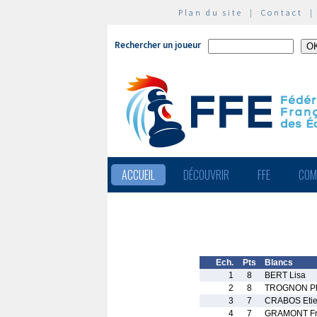
Plan du site
|
Contact
Rechercher un joueur
ACCUEIL
DÉCOUVRIR
FFE
COM
Ech.
Pts
Blancs
1
8
BERT Lisa
2
8
TROGNON Ph
3
7
CRABOS Eti
4
7
GRAMONT Fr