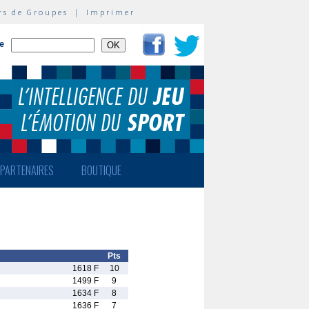
rs de Groupes
|
Imprimer
te
PARTENAIRES
BOUTIQUE
Pts
1618 F
10
1499 F
9
1634 F
8
1636 F
7