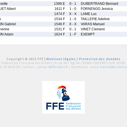
sette
1399 E
0 - 1
DUBERTRAND Bernard
T Albert
1611 F
1 - 0
FORNENGO Jessica
1474 F
X - X
LAME Luc
e
1534 F
1 - 0
TAILLEPIE Adeline
N Gabriel
1546 F
X - X
VARAS Manuel
erine
1531 F
0 - 1
VINET Clement
ON Adam
1624 F
1 - F
EXEMPT
Copyright © 2015 FFE |
Mentions légales
|
Protection des données
Fédération Française des Echecs |
6 rue de l'Eglise | 92600 ASNIERES SUR SEINE
01 39 44 65 80
| contact :
contact@ffechecs.fr
| webmestre :
erick.mouret@echecs.as