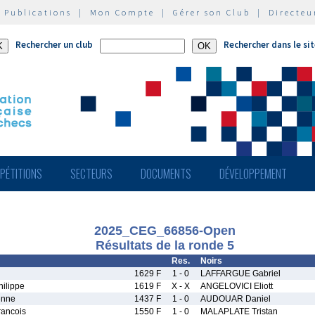
|
Publications
|
Mon Compte
|
Gérer son Club
|
Directeu
Rechercher un club
Rechercher dans le si
PÉTITIONS
SECTEURS
DOCUMENTS
DÉVELOPPEMENT
2025_CEG_66856-Open
Résultats de la ronde 5
Res.
Noirs
1629 F
1 - 0
LAFFARGUE Gabriel
ilippe
1619 F
X - X
ANGELOVICI Eliott
enne
1437 F
1 - 0
AUDOUAR Daniel
ancois
1550 F
1 - 0
MALAPLATE Tristan