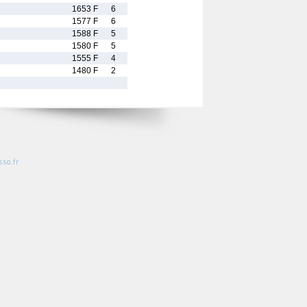
1653 F
6
1577 F
6
1588 F
5
1580 F
5
1555 F
4
1480 F
2
so.fr