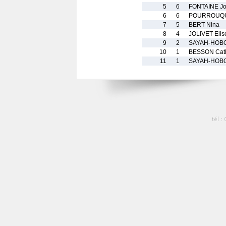
5
6
FONTAINE Jo
6
6
POURROUQUE
7
5
BERT Nina
8
4
JOLIVET Elis
9
2
SAYAH-HOBO
10
1
BESSON Cath
11
1
SAYAH-HOB
tél :