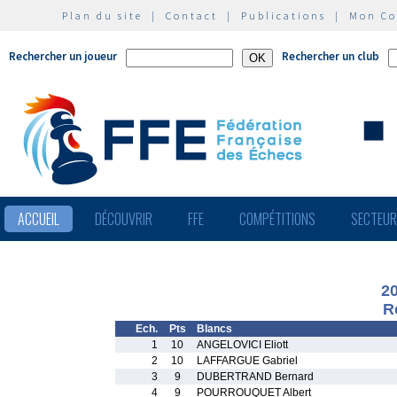
Plan du site
|
Contact
|
Publications
|
Mon C
Rechercher un joueur
Rechercher un club
ACCUEIL
DÉCOUVRIR
FFE
COMPÉTITIONS
SECTEU
2
R
Ech.
Pts
Blancs
1
10
ANGELOVICI Eliott
2
10
LAFFARGUE Gabriel
3
9
DUBERTRAND Bernard
4
9
POURROUQUET Albert