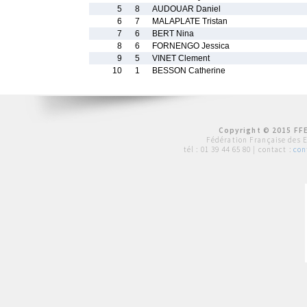
5
8
AUDOUAR Daniel
6
7
MALAPLATE Tristan
7
6
BERT Nina
8
6
FORNENGO Jessica
9
5
VINET Clement
10
1
BESSON Catherine
Copyright © 2015 FFE
Fédération Française des 
tél :
01 39 44 65 80
| contact :
con