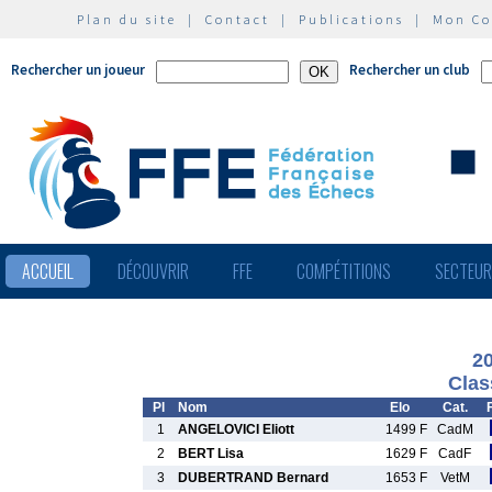
Plan du site
|
Contact
|
Publications
|
Mon C
Rechercher un joueur
Rechercher un club
ACCUEIL
DÉCOUVRIR
FFE
COMPÉTITIONS
SECTEU
2
Clas
Pl
Nom
Elo
Cat.
1
ANGELOVICI Eliott
1499 F
CadM
2
BERT Lisa
1629 F
CadF
3
DUBERTRAND Bernard
1653 F
VetM