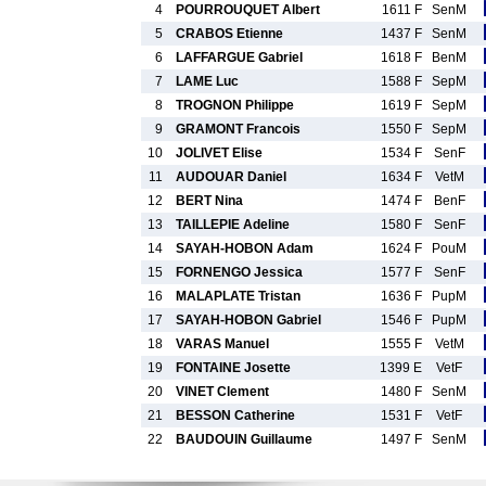
4
POURROUQUET Albert
1611 F
SenM
5
CRABOS Etienne
1437 F
SenM
6
LAFFARGUE Gabriel
1618 F
BenM
7
LAME Luc
1588 F
SepM
8
TROGNON Philippe
1619 F
SepM
9
GRAMONT Francois
1550 F
SepM
10
JOLIVET Elise
1534 F
SenF
11
AUDOUAR Daniel
1634 F
VetM
12
BERT Nina
1474 F
BenF
13
TAILLEPIE Adeline
1580 F
SenF
14
SAYAH-HOBON Adam
1624 F
PouM
15
FORNENGO Jessica
1577 F
SenF
16
MALAPLATE Tristan
1636 F
PupM
17
SAYAH-HOBON Gabriel
1546 F
PupM
18
VARAS Manuel
1555 F
VetM
19
FONTAINE Josette
1399 E
VetF
20
VINET Clement
1480 F
SenM
21
BESSON Catherine
1531 F
VetF
22
BAUDOUIN Guillaume
1497 F
SenM