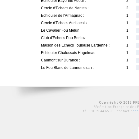
Echiquier Bayonne Adour :
2 :
Cercle d'Echecs de Nantes :
2 :
Echiquier de l'Armagnac :
1 :
Cercle d'Echecs Aurillacois :
1 :
Le Cavalier Fou Melun :
1 :
Club d'Echecs Pau Berlioz :
1 :
Maison des Echecs Toulouse Lardenne :
1 :
Echiquier Chalossais Hagetmau :
1 :
Caumont sur Durance :
1 :
Le Fou Blanc de Lannemezan :
1 :
Copyright © 2015 FFE
Fédération Française des 
tél :
01 39 44 65 80
| contact :
con