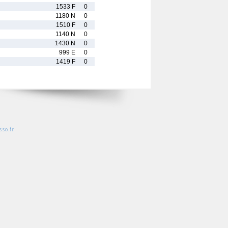
1533 F
0
1180 N
0
1510 F
0
1140 N
0
1430 N
0
999 E
0
1419 F
0
so.fr