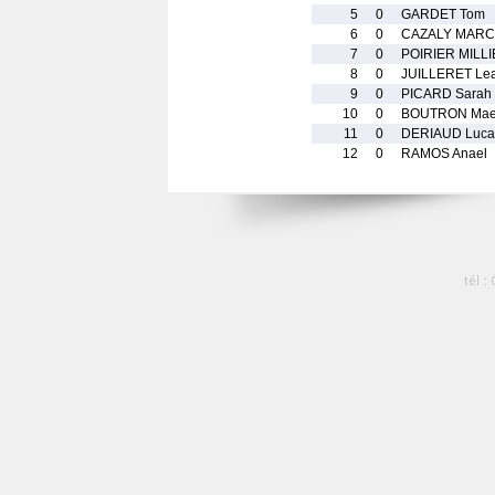
5
0
GARDET Tom
6
0
CAZALY MARCY
7
0
POIRIER MILLI
8
0
JUILLERET Le
9
0
PICARD Sarah
10
0
BOUTRON Mae
11
0
DERIAUD Luca
12
0
RAMOS Anael
tél :