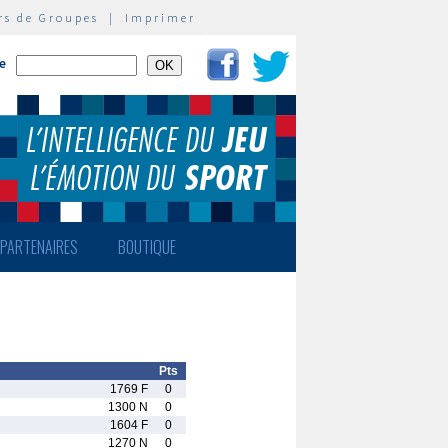
rs de Groupes
|
Imprimer
te
PARTENAIRES
BOUTIQUE
Pts
1769 F
0
1300 N
0
1604 F
0
1270 N
0