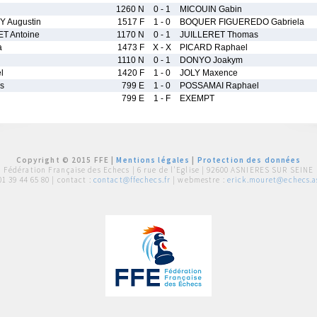
1260 N
0 - 1
MICOUIN Gabin
 Augustin
1517 F
1 - 0
BOQUER FIGUEREDO Gabriela
ET Antoine
1170 N
0 - 1
JUILLERET Thomas
a
1473 F
X - X
PICARD Raphael
1110 N
0 - 1
DONYO Joakym
l
1420 F
1 - 0
JOLY Maxence
s
799 E
1 - 0
POSSAMAI Raphael
799 E
1 - F
EXEMPT
Copyright © 2015 FFE |
Mentions légales
|
Protection des données
Fédération Française des Echecs |
6 rue de l'Eglise | 92600 ASNIERES SUR SEINE
01 39 44 65 80
| contact :
contact@ffechecs.fr
| webmestre :
erick.mouret@echecs.as