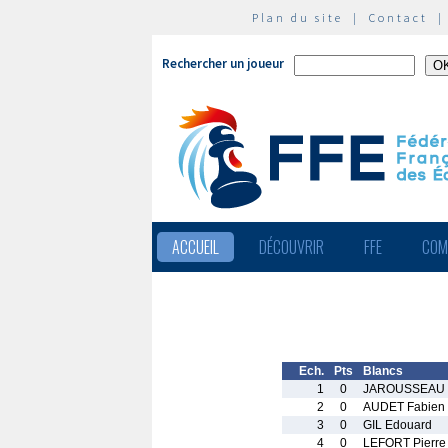
Plan du site
|
Contact
Rechercher un joueur
ACCUEIL
DÉCOUVRIR
FFE
COM
Ech.
Pts
Blancs
1
0
JAROUSSEAU 
2
0
AUDET Fabien
3
0
GIL Edouard
4
0
LEFORT Pierre