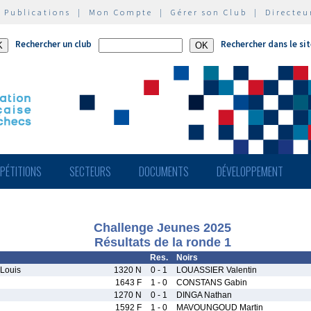
|
Publications
|
Mon Compte
|
Gérer son Club
|
Directeu
Rechercher un club
Rechercher dans le si
PÉTITIONS
SECTEURS
DOCUMENTS
DÉVELOPPEMENT
Challenge Jeunes 2025
Résultats de la ronde 1
Res.
Noirs
Louis
1320 N
0 - 1
LOUASSIER Valentin
1643 F
1 - 0
CONSTANS Gabin
1270 N
0 - 1
DINGA Nathan
1592 F
1 - 0
MAVOUNGOUD Martin