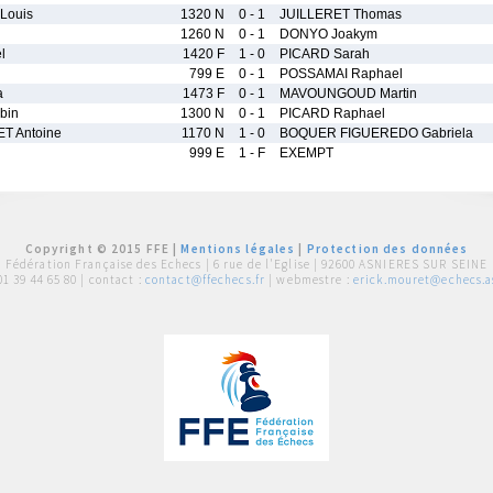
Louis
1320 N
0 - 1
JUILLERET Thomas
1260 N
0 - 1
DONYO Joakym
l
1420 F
1 - 0
PICARD Sarah
799 E
0 - 1
POSSAMAI Raphael
a
1473 F
0 - 1
MAVOUNGOUD Martin
bin
1300 N
0 - 1
PICARD Raphael
ET Antoine
1170 N
1 - 0
BOQUER FIGUEREDO Gabriela
999 E
1 - F
EXEMPT
Copyright © 2015 FFE |
Mentions légales
|
Protection des données
Fédération Française des Echecs |
6 rue de l'Eglise | 92600 ASNIERES SUR SEINE
01 39 44 65 80
| contact :
contact@ffechecs.fr
| webmestre :
erick.mouret@echecs.as