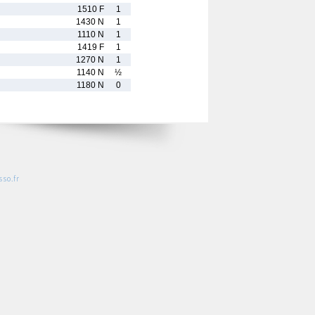
1510 F
1
1430 N
1
1110 N
1
1419 F
1
1270 N
1
1140 N
½
1180 N
0
so.fr