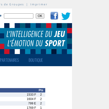
rs de Groupes
|
Imprimer
te
PARTENAIRES
BOUTIQUE
Pts
1533 F
2
1604 F
2
799 E
2
1769 F
1