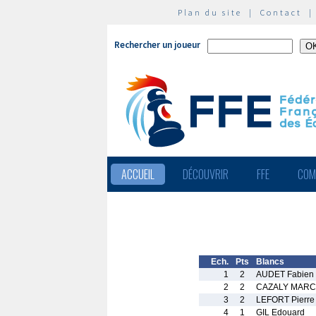
Plan du site
|
Contact
Rechercher un joueur
ACCUEIL
DÉCOUVRIR
FFE
COM
Ech.
Pts
Blancs
1
2
AUDET Fabien
2
2
CAZALY MARCY
3
2
LEFORT Pierre
4
1
GIL Edouard