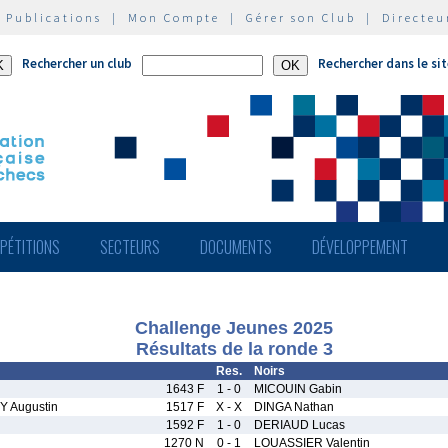
|
Publications
|
Mon Compte
|
Gérer son Club
|
Directeu
Rechercher un club
Rechercher dans le si
PÉTITIONS
SECTEURS
DOCUMENTS
DÉVELOPPEMENT
Challenge Jeunes 2025
Résultats de la ronde 3
Res.
Noirs
1643 F
1 - 0
MICOUIN Gabin
 Augustin
1517 F
X - X
DINGA Nathan
1592 F
1 - 0
DERIAUD Lucas
1270 N
0 - 1
LOUASSIER Valentin