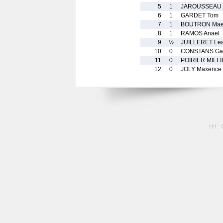
5
1
JAROUSSEAU 
6
1
GARDET Tom
7
1
BOUTRON Mae
8
1
RAMOS Anael
9
½
JUILLERET Le
10
0
CONSTANS Ga
11
0
POIRIER MILLI
12
0
JOLY Maxence
tél :