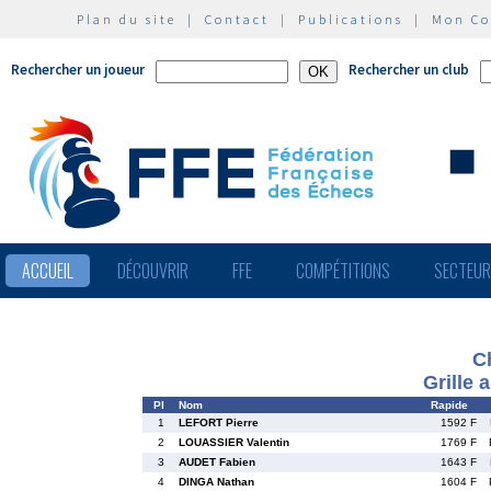
Plan du site
|
Contact
|
Publications
|
Mon C
Rechercher un joueur
Rechercher un club
ACCUEIL
DÉCOUVRIR
FFE
COMPÉTITIONS
SECTEU
C
Grille 
Pl
Nom
Rapide
1
LEFORT Pierre
1592 F
2
LOUASSIER Valentin
1769 F
3
AUDET Fabien
1643 F
4
DINGA Nathan
1604 F