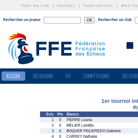
Plan du site
|
Contact
|
Publications
|
Mon C
Rechercher un joueur
Rechercher un club
ACCUEIL
DÉCOUVRIR
FFE
COMPÉTITIONS
SECTEU
1er tournoi in
R
Ech.
Pts
Blancs
1
0
PIERRE Louna
2
0
MELIER Laetitia
3
0
BOQUER FIGUEREDO Gabriela
4
0
CARREY Nathalie