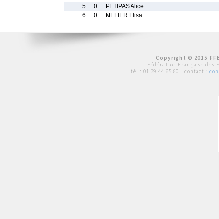
5
0
PETIPAS Alice
6
0
MELIER Elisa
Copyright © 2015 FFE
Fédération Française des 
tél :
01 39 44 65 80
| contact :
con