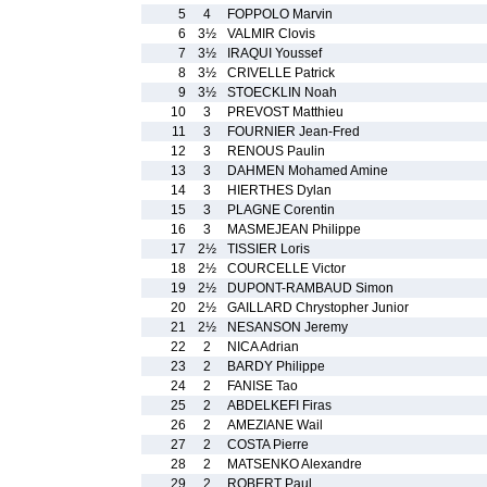
5
4
FOPPOLO Marvin
6
3½
VALMIR Clovis
7
3½
IRAQUI Youssef
8
3½
CRIVELLE Patrick
9
3½
STOECKLIN Noah
10
3
PREVOST Matthieu
11
3
FOURNIER Jean-Fred
12
3
RENOUS Paulin
13
3
DAHMEN Mohamed Amine
14
3
HIERTHES Dylan
15
3
PLAGNE Corentin
16
3
MASMEJEAN Philippe
17
2½
TISSIER Loris
18
2½
COURCELLE Victor
19
2½
DUPONT-RAMBAUD Simon
20
2½
GAILLARD Chrystopher Junior
21
2½
NESANSON Jeremy
22
2
NICA Adrian
23
2
BARDY Philippe
24
2
FANISE Tao
25
2
ABDELKEFI Firas
26
2
AMEZIANE Wail
27
2
COSTA Pierre
28
2
MATSENKO Alexandre
29
2
ROBERT Paul