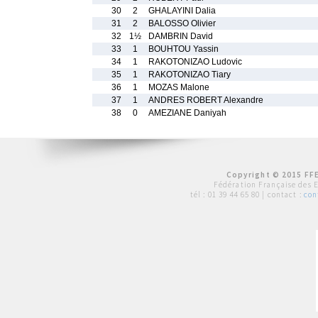
30
2
GHALAYINI Dalia
31
2
BALOSSO Olivier
32
1½
DAMBRIN David
33
1
BOUHTOU Yassin
34
1
RAKOTONIZAO Ludovic
35
1
RAKOTONIZAO Tiary
36
1
MOZAS Malone
37
1
ANDRES ROBERT Alexandre
38
0
AMEZIANE Daniyah
Copyright © 2015 FFE
Fédération Française des 
tél :
01 39 44 65 80
| contact :
con