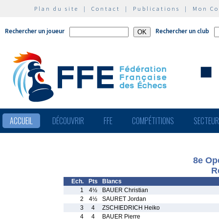
Plan du site
|
Contact
|
Publications
|
Mon C
Rechercher un joueur
Rechercher un club
ACCUEIL
DÉCOUVRIR
FFE
COMPÉTITIONS
SECTEU
8e Op
R
Ech.
Pts
Blancs
1
4½
BAUER Christian
2
4½
SAURET Jordan
3
4
ZSCHIEDRICH Heiko
4
4
BAUER Pierre