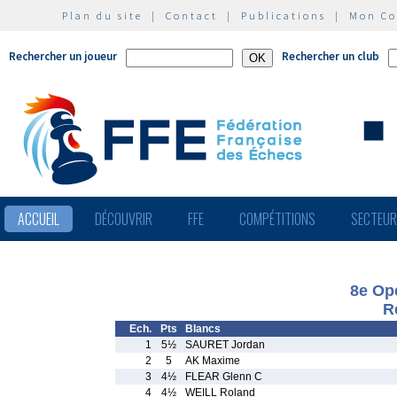
Plan du site
|
Contact
|
Publications
|
Mon C
Rechercher un joueur
Rechercher un club
ACCUEIL
DÉCOUVRIR
FFE
COMPÉTITIONS
SECTEU
8e Op
R
Ech.
Pts
Blancs
1
5½
SAURET Jordan
2
5
AK Maxime
3
4½
FLEAR Glenn C
4
4½
WEILL Roland