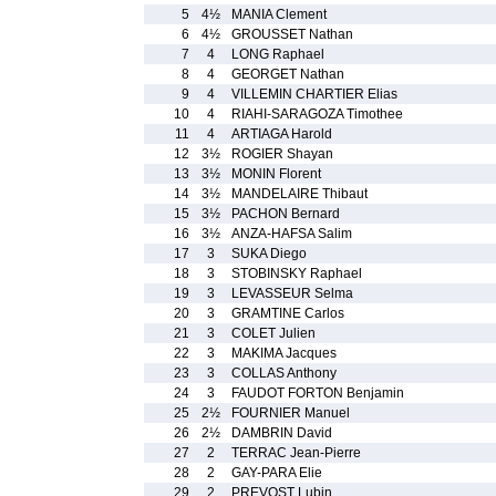
5
4½
MANIA Clement
6
4½
GROUSSET Nathan
7
4
LONG Raphael
8
4
GEORGET Nathan
9
4
VILLEMIN CHARTIER Elias
10
4
RIAHI-SARAGOZA Timothee
11
4
ARTIAGA Harold
12
3½
ROGIER Shayan
13
3½
MONIN Florent
14
3½
MANDELAIRE Thibaut
15
3½
PACHON Bernard
16
3½
ANZA-HAFSA Salim
17
3
SUKA Diego
18
3
STOBINSKY Raphael
19
3
LEVASSEUR Selma
20
3
GRAMTINE Carlos
21
3
COLET Julien
22
3
MAKIMA Jacques
23
3
COLLAS Anthony
24
3
FAUDOT FORTON Benjamin
25
2½
FOURNIER Manuel
26
2½
DAMBRIN David
27
2
TERRAC Jean-Pierre
28
2
GAY-PARA Elie
29
2
PREVOST Lubin