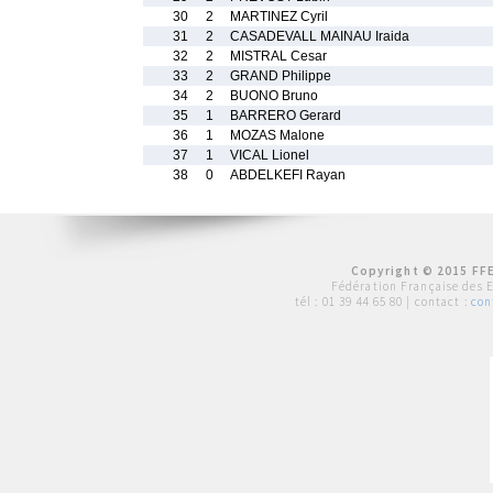
30
2
MARTINEZ Cyril
31
2
CASADEVALL MAINAU Iraida
32
2
MISTRAL Cesar
33
2
GRAND Philippe
34
2
BUONO Bruno
35
1
BARRERO Gerard
36
1
MOZAS Malone
37
1
VICAL Lionel
38
0
ABDELKEFI Rayan
Copyright © 2015 FFE
Fédération Française des 
tél :
01 39 44 65 80
| contact :
con